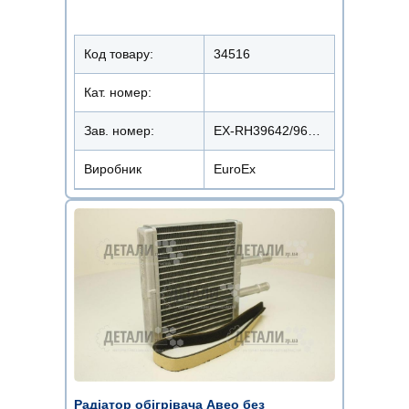
Код товару:
34516
Кат. номер:
Зав. номер:
EX-RH39642/96539642
Виробник
EuroEx
Радіатор обігрівача Авео без