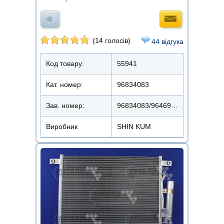
(14 голосів)
44 відгука
Код товару:
55941
Кат. номер:
96834083
Зав. номер:
96834083/96469289/96539634
Виробник
SHIN KUM