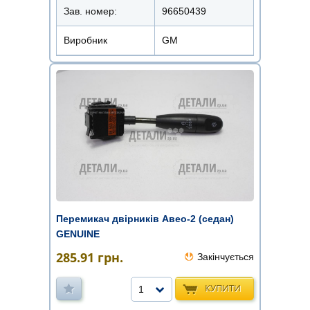
Зав. номер:
96650439
Виробник
GM
Перемикач двірників Авео-2 (седан)
GENUINE
285.91
грн.
Закінчується
КУПИТИ
1