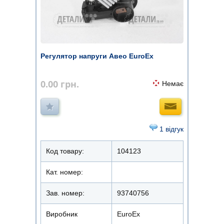
Регулятор напруги Авео EuroEx
0.00
грн.
Немає
1 відгук
Код товару:
104123
Кат. номер:
Зав. номер:
93740756
Виробник
EuroEx