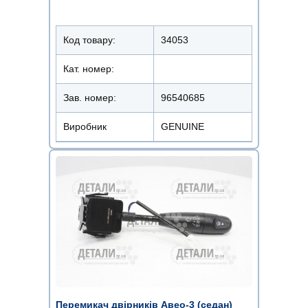
Код товару:
34053
Кат. номер:
Зав. номер:
96540685
Виробник
GENUINE
Перемикач двірників Авео-3 (седан)