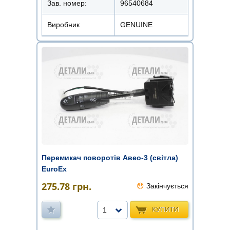
Зав. номер:
96540684
Виробник
GENUINE
Перемикач поворотів Авео-3 (світла)
EuroEx
275.78
грн.
Закінчується
КУПИТИ
1