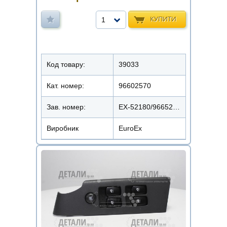
КУПИТИ
1
Код товару:
39033
Кат. номер:
96602570
Зав. номер:
EX-52180/96652180
Виробник
EuroEx