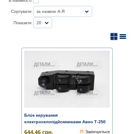
В наявності:
Сортувати:
за назвою А-Я
Показати:
20
Блок керування
електросклопідйомниками Авео Т-250
EuroEx
644.46
грн.
Закінчується