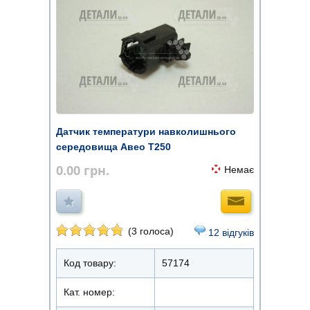
Датчик температури навколишнього
середовища Авео T250
0.00
грн.
Немає
(3 голоса)
12 відгуків
Код товару:
57174
Кат. номер: