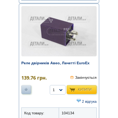
Реле двірників Авео, Лачетті EuroEx
139.76
грн.
Закінчується
КУПИТИ
1
2 відгука
Код товару:
104134