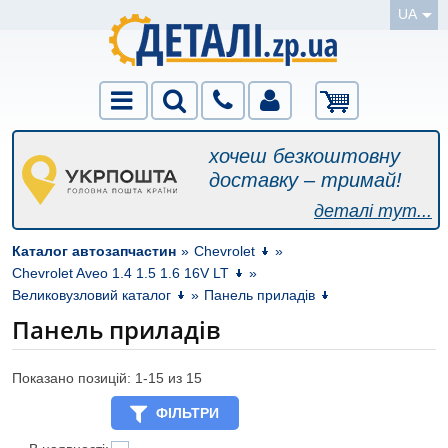
UA
хочеш безкоштовну
доставку – тримай!
деталі тут...
Каталог автозапчастин
»
Chevrolet
»
Chevrolet Aveo 1.4 1.5 1.6 16V LT
»
Великовузловий каталог
»
Панель приладів
Панель приладів
Показано позицій: 1-
15
из 15
ФІЛЬТРИ