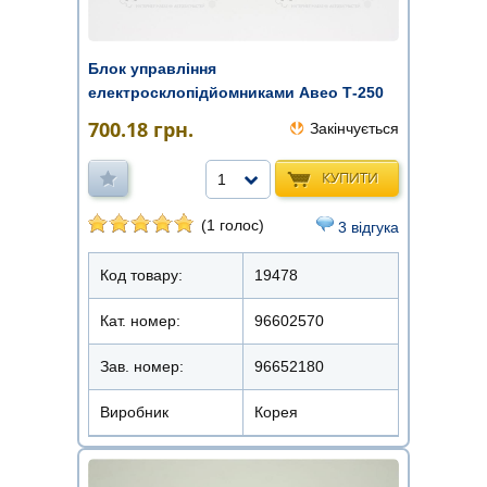
Блок управління
електросклопідйомниками Авео Т-250
OEM
700.18
грн.
Закінчується
КУПИТИ
1
(1 голос)
3 відгука
Код товару:
19478
Кат. номер:
96602570
Зав. номер:
96652180
Виробник
Корея