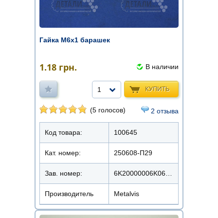
Гайка М6х1 барашек
1.18
грн.
В наличии
КУПИТЬ
1
(5 голосов)
2 отзыва
Код товара:
100645
Кат. номер:
250608-П29
Зав. номер:
6K20000006K0620000
Производитель
Metalvis