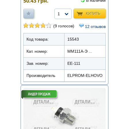
50.43
грн.
В наличии
КУПИТЬ
1
(9 голосов)
12 отзывов
Код товара:
15543
Кат. номер:
ММ111А-Э ...
Зав. номер:
ЕЕ-111
Производитель
ELPROM-ELHOVO