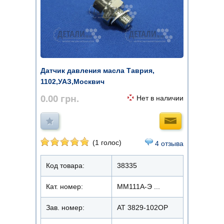
Датчик давления масла Таврия,
1102,УАЗ,Москвич
0.00
грн.
Нет в наличии
(1 голос)
4 отзыва
Код товара:
38335
Кат. номер:
ММ111А-Э ...
Зав. номер:
AT 3829-102OP