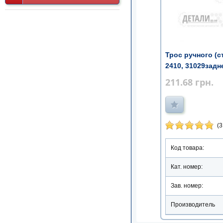
Трос ручного (с
2410, 31029задн
211.68
грн.
(3
Код товара:
Кат. номер:
Зав. номер:
Производитель