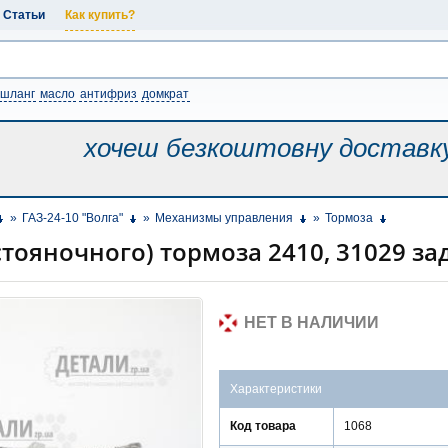
Статьи
Как купить?
шланг
масло
антифриз
домкрат
хочеш безкоштовну
доставк
»
ГАЗ-24-10 "Волга"
»
Механизмы управления
»
Тормоза
стояночного) тормоза 2410, 31029 з
НЕТ В НАЛИЧИИ
Характеристики
Код товара
1068