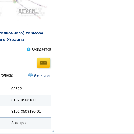
тояночного) тормоза
его Украина
Ожидается
 голоса)
6 отзывов
92522
3102-3508180
3102-3508180-01
Автотрос