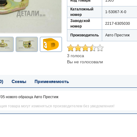
Код товара
1505
Каталожный
1-53067-Х-0
номер
Заводской
2217-6305030
номер
Производитель
Авто Престиж
3 голоса
Вы не голосовали
0)
Схемы
Применяемость
705 нового образца Авто Престиж
ация товара могут изменяться производителем без уведомления!