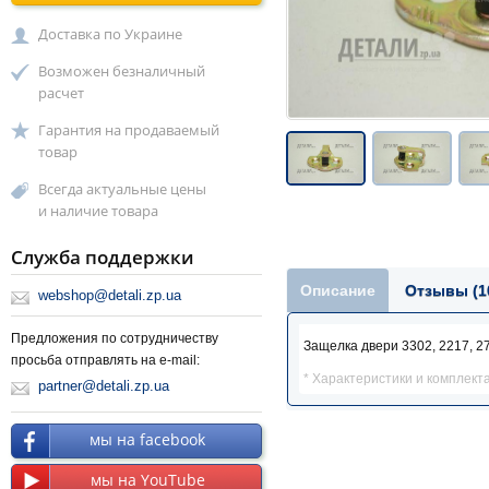
Доставка по Украине
Возможен безналичный
расчет
Гарантия на продаваемый
товар
Всегда актуальные цены
и наличие товара
Служба поддержки
Описание
Отзывы (1
webshop@detali.zp.ua
Предложения по сотрудничеству
Защелка двери 3302, 2217, 2
просьба отправлять на e-mail:
* Характеристики и комплект
partner@detali.zp.ua
мы на facebook
мы на YouTube