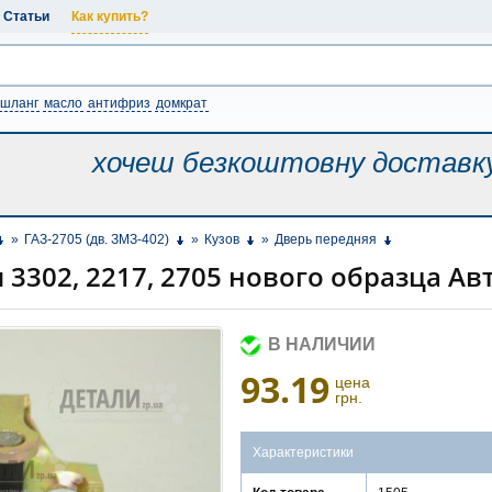
Статьи
Как купить?
шланг
масло
антифриз
домкрат
хочеш безкоштовну
доставк
»
ГАЗ-2705 (дв. ЗМЗ-402)
»
Кузов
»
Дверь передняя
3302, 2217, 2705 нового образца Ав
В НАЛИЧИИ
93.19
цена
грн.
Характеристики