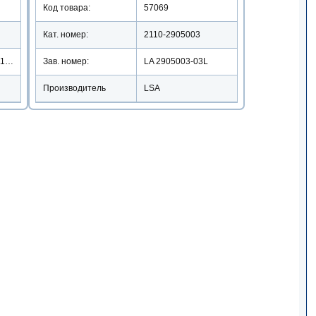
Код товара:
57069
Кат. номер:
2110-2905003
Зав. номер:
LA 2905003-03L
2110-2905003/22110-1012
Производитель
LSA