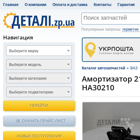
Главная
О компании
Оплата и доставка
Контакты
Гарантия
Популярные запросы:
герметик
Навигация
Выберите марку
Выберите модель
Каталог автозапчастей
»
ВАЗ
Амортизатор 2
Выберите категорию
HA30210
Выберите подкатегорию
ПЕРЕЙТИ
СКАЧАТЬ ПРАЙС-ЛИСТ
НОВЫЕ ПОСТУПЛЕНИЯ