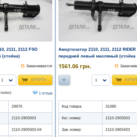
0, 2111, 2112 FSO
Амортизатор 2110, 2111, 2112 RIDER
 (стойка)
передний левый масляный (стойка .
1561.06
грн.
Заканчивается
Заканчив
КУПИТЬ
КУПИ
1
1
 голос)
1 отзыв
29976
Код товара:
31080
2110-2905003
Кат. номер:
2110-2905003
2110-2905003-04
Зав. номер:
2110-2905403