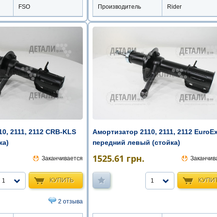
FSO
Производитель
Rider
0, 2111, 2112 CRB-KLS
Амортизатор 2110, 2111, 2112 EuroE
ка)
передний левый (стойка)
1525.61
грн.
Заканчивается
Заканчив
КУПИТЬ
КУПИ
1
1
2 отзыва