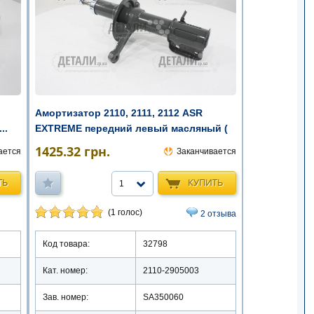
Амортизатор 2110, 2111, 2112 ASR
..
EXTREME передний левый масляный (
...
1425.32
грн.
ается
Заканчивается
ТЬ
КУПИТЬ
1
(1 голос)
2 отзыва
Код товара:
32798
Кат. номер:
2110-2905003
Зав. номер:
SA350060