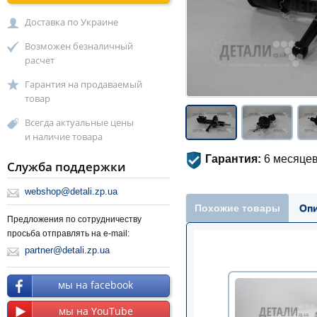
Доставка по Украине
Возможен безналичный
расчет
Гарантия на продаваемый
товар
Всегда актуальные цены
и наличие товара
Гарантия:
6 месяцев
Служба поддержки
webshop@detali.zp.ua
Похожие товары
Оп
Предложения по сотрудничеству
просьба отправлять на e-mail:
partner@detali.zp.ua
мы на facebook
мы на YouTube