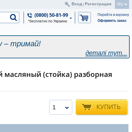
Вход
Регистрация
RU
|
(0800) 50-81-99
Перейти в корзину
Оформить заказ
*бесплатно по Украине
у – тримай!
деталі тут...
й масляный (стойка) разборная
КУПИТЬ
1