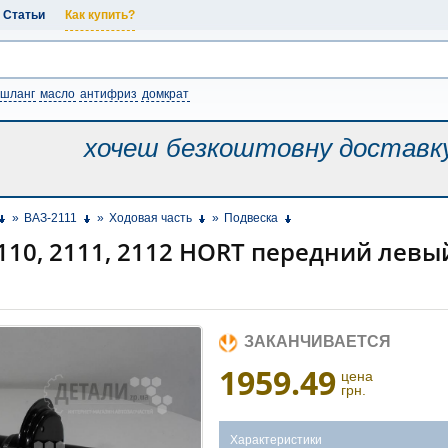
Статьи
Как купить?
шланг
масло
антифриз
домкрат
хочеш безкоштовну
доставк
»
ВАЗ-2111
»
Ходовая часть
»
Подвеска
110, 2111, 2112 HORT передний левы
ЗАКАНЧИВАЕТСЯ
1959.49
цена
грн.
Характеристики