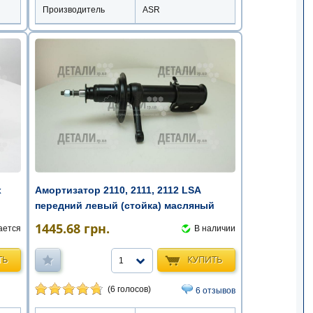
Производитель
ASR
Амортизатор 2110, 2111, 2112 LSA
x
передний левый (стойка) масляный
1445.68
грн.
В наличии
ается
КУПИТЬ
ТЬ
1
(6 голосов)
6 отзывов