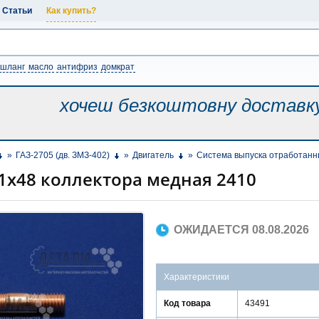
Статьи
Как купить?
шланг
масло
антифриз
домкрат
хочеш безкоштовну
доставк
»
ГАЗ-2705 (дв. ЗМЗ-402)
»
Двигатель
»
Система выпуска отработанн
х48 коллектора медная 2410
ОЖИДАЕТСЯ 08.08.2026
Характеристики
Код товара
43491