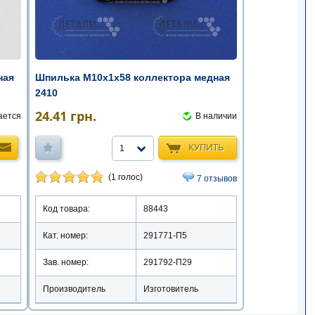
ная
Шпилька М10х1х58 коллектора медная
2410
24.41
грн.
ается
В наличии
КУПИТЬ
1
(1 голос)
7 отзывов
Код товара:
88443
Кат. номер:
291771-П5
Зав. номер:
291792-П29
Производитель
Изготовитель