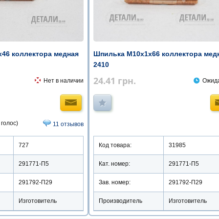
46 коллектора медная
Шпилька М10х1х66 коллектора мед
2410
24.41
грн.
Нет в наличии
Ожид
 голос)
11 отзывов
727
Код товара:
31985
291771-П5
Кат. номер:
291771-П5
291792-П29
Зав. номер:
291792-П29
Изготовитель
Производитель
Изготовитель