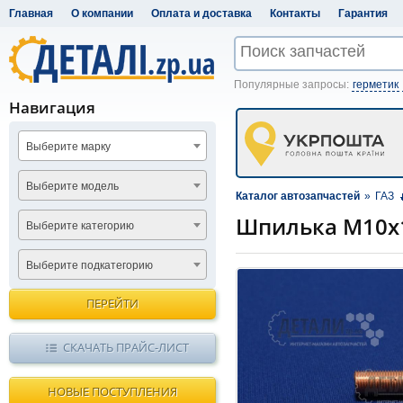
Главная
О компании
Оплата и доставка
Контакты
Гарантия
Популярные запросы:
герметик
Навигация
Выберите марку
Выберите модель
Каталог автозапчастей
»
ГАЗ
Шпилька М10х1
Выберите категорию
Выберите подкатегорию
ПЕРЕЙТИ
СКАЧАТЬ ПРАЙС-ЛИСТ
НОВЫЕ ПОСТУПЛЕНИЯ