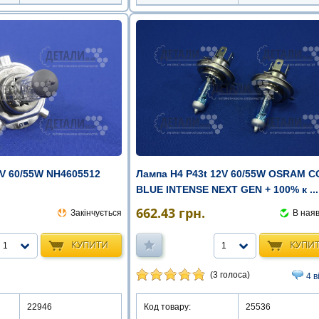
2V 60/55W NH4605512
Лампа Н4 Р43t 12V 60/55W OSRAM 
BLUE INTENSE NEXT GEN + 100% к ...
662.43
грн.
Закінчується
В наяв
КУПИТИ
КУПИ
1
1
(3 голоса)
4 в
22946
Код товару:
25536