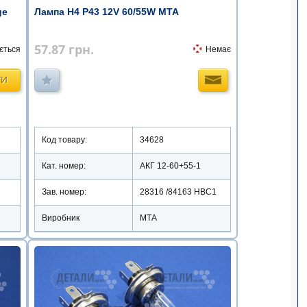
ge
Лампа Н4 Р43 12V 60/55W МТА
57.87
грн.
ється
Немає
ТИ
Код товару:
34628
Кат. номер:
АКГ 12-60+55-1
Зав. номер:
28316 /84163 HBC1
Виробник
МТА