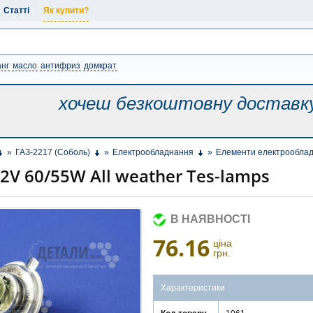
Статті
Як купити?
нг
масло
антифриз
домкрат
хочеш безкоштовну
доставк
»
ГАЗ-2217 (Соболь)
»
Електрообладнання
»
Елементи електрообла
2V 60/55W All weather Tes-lamps
В НАЯВНОСТІ
76.16
ціна
грн.
Характеристики