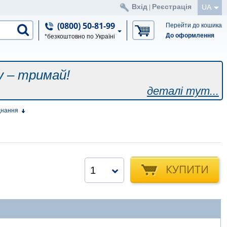
Вхід
Реєстрація
UA
|
(0800) 50-81-99
Перейти до кошика
До оформлення
*безкоштовно по Україні
у – тримай!
деталі тут...
днання
КУПИТИ
1