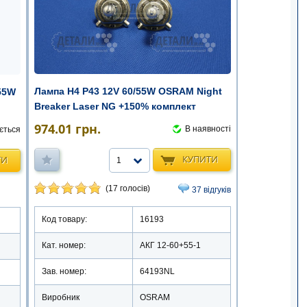
Лампа Н4 Р43 12V 60/55W OSRAM Night
55W
Breaker Laser NG +150% комплект
974.01
грн.
В наявності
ється
КУПИТИ
ТИ
1
(17 голосів)
37 відгуків
Код товару:
16193
Кат. номер:
АКГ 12-60+55-1
Зав. номер:
64193NL
Виробник
OSRAM