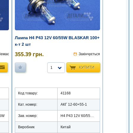
Лампа Н4 Р43 12V 60/55W BLASKAR 100+
к-т 2 шт
355.39
грн.
Немає
Закінчується
КУПИТИ
1
Код товару:
41168
Кат. номер:
АКГ 12-60+55-1
55W
Зав. номер:
Н4 Р43 12V 60/55W/02215
Виробник
Китай