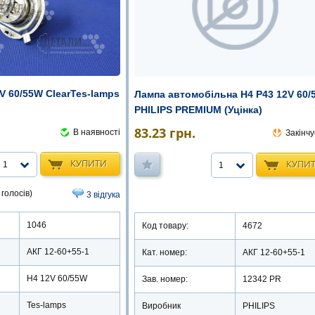
V 60/55W ClearTes-lamps
Лампа автомобільна Н4 Р43 12V 60/
PHILIPS PREMIUM (Уцінка)
83.23
грн.
В наявності
Закінчу
КУПИТИ
КУПИ
1
1
 голосів)
3 відгука
1046
Код товару:
4672
АКГ 12-60+55-1
Кат. номер:
АКГ 12-60+55-1
Н4 12V 60/55W
Зав. номер:
12342 PR
Tes-lamps
Виробник
PHILIPS