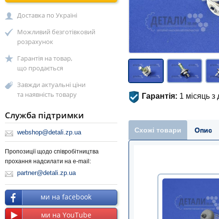
Доставка по Україні
Можливий безготівковий
розрахунок
Гарантія на товар,
що продається
Завжди актуальні ціни
та наявність товару
Гарантія:
1 місяць з
Служба підтримки
Схожі товари
Опис
webshop@detali.zp.ua
Пропозиції щодо співробітництва
прохання надсилати на e-mail:
partner@detali.zp.ua
ми на facebook
ми на YouTube