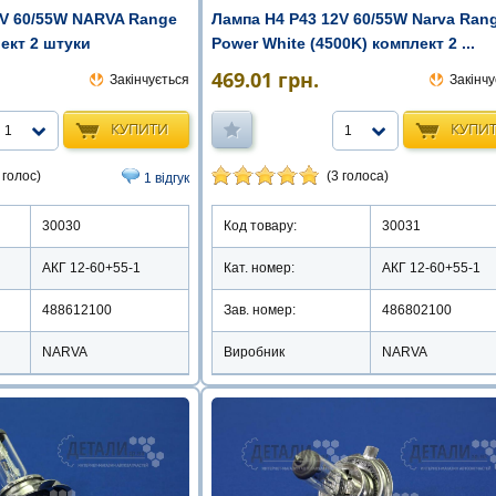
2V 60/55W NARVA Range
Лампа Н4 Р43 12V 60/55W Narva Ran
ект 2 штуки
Power White (4500K) комплект 2 ...
469.01
грн.
Закінчується
Закінчу
КУПИТИ
КУПИ
1
1
 голос)
(3 голоса)
1 відгук
30030
Код товару:
30031
АКГ 12-60+55-1
Кат. номер:
АКГ 12-60+55-1
488612100
Зав. номер:
486802100
NARVA
Виробник
NARVA