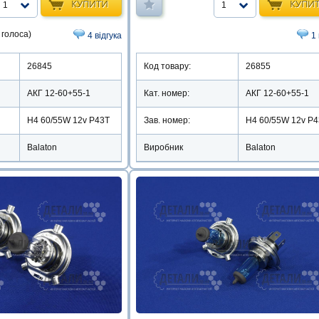
КУПИТИ
КУПИ
1
1
 голоса)
4 відгука
1 
26845
Код товару:
26855
АКГ 12-60+55-1
Кат. номер:
АКГ 12-60+55-1
Н4 60/55W 12v P43T
Зав. номер:
Н4 60/55W 12v P
Balaton
Виробник
Balaton