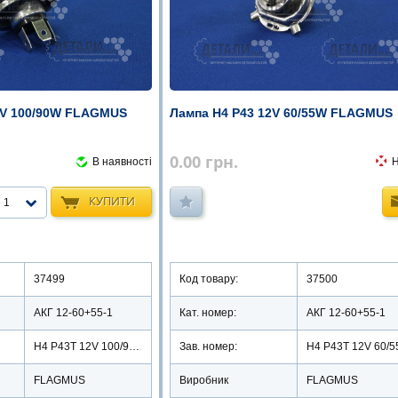
2V 100/90W FLAGMUS
Лампа Н4 Р43 12V 60/55W FLAGMUS
0.00
грн.
В наявності
КУПИТИ
1
37499
Код товару:
37500
АКГ 12-60+55-1
Кат. номер:
АКГ 12-60+55-1
H4 P43T 12V 100/90W
Зав. номер:
H4 P43T 12V 60/
FLAGMUS
Виробник
FLAGMUS