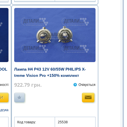
COOL
Лампа Н4 Р43 12V 60/55W PHILIPS X-
treme Vision Pro +150% комплект
922.79
грн.
ності
Очікується
ТИ
ідгука
Код товару:
25538