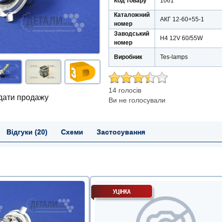
Код товару
1061
Каталожний
АКГ 12-60+55-1
номер
Заводський
Н4 12V 60/55W
номер
Виробник
Tes-lamps
14 голосів
 дати продажу
Ви не голосували
Відгуки (20)
Схеми
Застосування