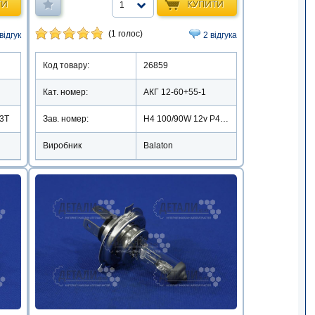
ТИ
КУПИТИ
1
(1 голос)
відгук
2 відгука
Код товару:
26859
Кат. номер:
АКГ 12-60+55-1
43T
Зав. номер:
Н4 100/90W 12v P43T
Виробник
Balaton