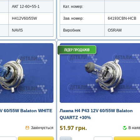
АКГ 12-60+55-1
Кат. номер:
H412V60/55W
Зав. номер:
64193CBN-HCB
NAVIS
Виробник
OSRAM
V 60/55W Balaton WHITE
Лампа Н4 Р43 12V 60/55W Balaton
QUARTZ +30%
51.97
грн.
Закінчується
В наяв