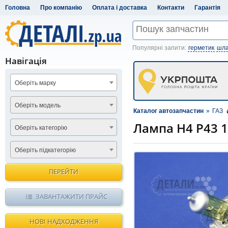
Головна
Про компанію
Оплата і доставка
Контакти
Гарантія
Популярні запити:
герметик
шла
Навігація
Оберіть марку
Оберіть модель
Каталог автозапчастин
»
ГАЗ
Лампа Н4 Р43 1
Оберіть категорію
Оберіть підкатегорію
ПЕРЕЙТИ
ЗАВАНТАЖИТИ ПРАЙС
НОВІ НАДХОДЖЕННЯ