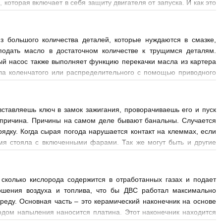
торая включает в себя защиту двигателя от запуска. И как это
ельцы которые максимально
з большого количества деталей, которые нуждаются в смазке,
подать масло в достаточном количестве к трущимся деталям.
ый насос также выполняет функцию перекачки масла из картера
ла коленчатого или распределительного с помощью приводного
ление поддерживает
вставляешь ключ в замок зажигания, проворачиваешь его и пуск
м причина. Причины на самом деле бывают банальны. Случается
ядку. Когда сырая погода нарушается контакт на клеммах, если
мя стояла с включенными фарами. Так же могут быть и другие
 сколько кислорода содержится в отработанных газах и подает
ношения воздуха и топлива, что бы ДВС работал максимально
реду. Основная часть – это керамический наконечник на основе
одом напыления наносится платина. Этот наконечник находится