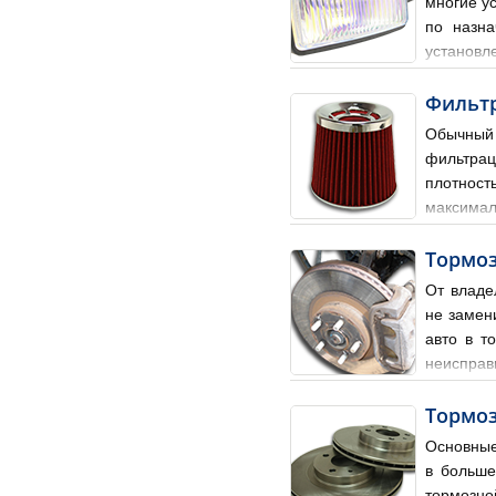
многие у
по назна
установл
цвет самого рассеевателя 
Фильтр
Обычный 
фильтрац
плотност
максимал
двигателя. В итоге чтобы 
Тормоз
От владе
не замен
авто в т
неисправ
углубления на рабочей пов
Тормоз
Основные
в больше
тормозно