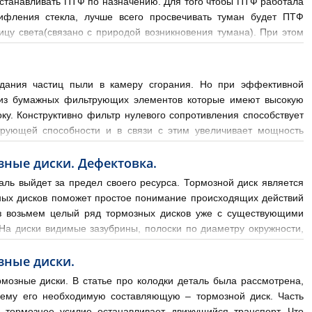
устанавливать ПТФ по назначению. Для того чтобы ПТФ работала
фления стекла, лучше всего просвечивать туман будет ПТФ
цу света(связано с природой возникновения тумана). При этом
ановить дополнительный свет идеальным вариантом
адания частиц пыли в камеру сгорания. Но при эффективной
ит из бумажных фильтрующих элементов которые имеют высокую
у. Конструктивно фильтр нулевого сопротивления способствует
рующей способности и в связи с этим увеличивает мощность
тр нулевого сопротивления устанавливают обязательно. Фи
зные диски. Дефектовка.
таль выйдет за предел своего ресурса. Тормозной диск является
ных дисков поможет простое понимание происходящих действий
раз возьмем целый ряд тормозных дисков уже с существующими
 На диски видимые зазубрины, полоски по диаметру окружности,
 характерным скреж
зные диски.
озные диски. В статье про колодки деталь была рассмотрена,
нему его необходимую составляющую – тормозной диск. Часть
з тормозное усилие останавливает движущийся транспорт. Что