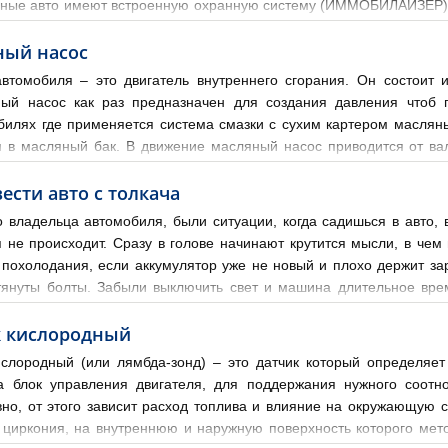
ные авто имеют встроенную охранную систему (ИММОБИЛАЙЗЕР), ко
их автомобилей считают, что этого достаточно. Но есть автовлад
ный насос
втомобиля – это двигатель внутреннего сгорания. Он состоит и
ый насос как раз предназначен для создания давления чтоб 
билях где применяется система смазки с сухим картером маслян
я в масляный бак. В движение масляный насос приводится от ва
обенностей управления делятся на регулируемые (постоянное дав
вести авто с толкача
о владельца автомобиля, были ситуации, когда садишься в авто, 
я не происходит. Сразу в голове начинают крутится мысли, в че
 похолодания, если аккумулятор уже не новый и плохо держит зар
тянуты болты. Забыли выключить свет и машина длительное вре
ился аккумулятор, но это бывает реже. Например: по
к кислородный
ислородный (или лямбда-зонд) – это датчик который определяет
а блок управления двигателя, для поддержания нужного соот
но, от этого зависит расход топлива и влияние на окружающую с
 циркония, на внутреннюю и наружную поверхность которого мет