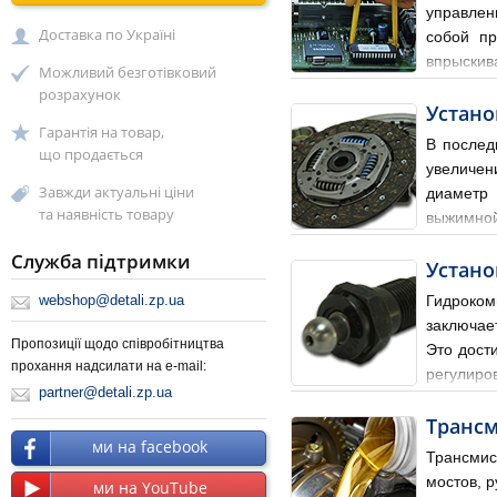
управлен
Доставка по Україні
собой пр
впрыскив
Можливий безготівковий
в зависимости от класса а
розрахунок
Устано
Гарантія на товар,
В послед
що продається
увеличен
Завжди актуальні ціни
диаметр 
та наявність товару
выжимной
сцепления 2123 (в комплек
Служба підтримки
Устано
webshop@detali.zp.ua
Гидроком
заключае
Пропозиції щодо співробітництва
Это дост
прохання надсилати на e-mail:
регулиро
partner@detali.zp.ua
установки необходимо: гид
Трансм
ми на facebook
Трансмис
мостов, р
ми на YouTube