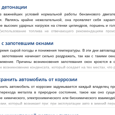
в, которые поступают через отверстие в защитном экране. Датчики 
 детонации
 важнейших условий нормальной работы бензинового двигате
я. Являясь крайне нежелательной, она проявляет себя харак
ие высоких ударных нагрузок на стенки цилиндров, поршень и го
(использование топлива не отвечающего рекомендациям произ
 расположение свечей зажигания, форма камеры сгорания и др.). 
 с запотевшим окнами
ремя сырой погоды и понижения температуры. В эти дни автовлад
о запотевание начинает сильно раздражать, так как с такими ок
вижение. Причины возникновения запотевания окон кроются в 
к возникновению конденсата, который оседает на тех местах, что 
алоне авто приводят к возникновени
хранить автомобиль от коррозии
анить автомобиль от коррозии задумывается каждый владелец при
перехода металла в природное состояние, такое как оно суще
ие химического, электрохимического или биохимического взаимоде
озии, который возникает при: при эксплуатации авто в зимний пе
 температур, когда образуется конденсат. От воздействия солей