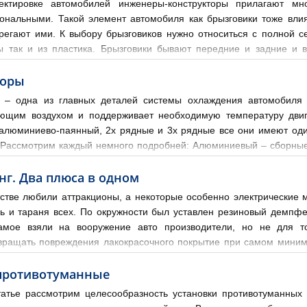
ектировке автомобилей инженеры-конструкторы прилагают м
ональными. Такой элемент автомобиля как брызговики тоже влия
регают ими. К выбору брызговиков нужно относиться с полной се
ы так и из пластика. Брызговики бывают передние и задние и
усора. Они первые принимают на себя удар и тем самым защищают
торы
 – одна из главных деталей системы охлаждения автомобиля
ющим воздухом и поддерживает необходимую температуру двиг
алюминиево-паянный, 2х рядные и 3х рядные все они имеют один
. Рассмотрим каждый немного подробней: Алюминиевый – сборные
ых пластин, доньев, уплотнительных прокладок и бачков. При изго
г. Два плюса в одном
тстве любили аттракционы, а некоторые особенно электрические 
ль и тараня всех. По окружности был уставлен резиновый демпф
мое взяли на вооружение авто производители, но не для то
вращать повреждения лакокрасочного покрытие при самом миним
на авто давно используют не просто как защиту авто, от мелких н
противотуманные
татье рассмотрим целесообразность установки противотуманны