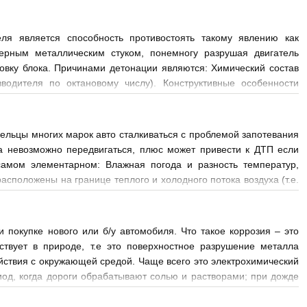
ки
ля является способность противостоять такому явлению как
терным металлическим стуком, понемногу разрушая двигатель
ловку блока. Причинами детонации являются: Химический состав
водителя по октановому числу). Конструктивные особенности
Склонность к детонации напрямую зависит от&
ельцы многих марок авто сталкиваться с проблемой запотевания
на невозможно передвигаться, плюс может привести к ДТП если
самом элементарном: Влажная погода и разность температур,
расположены на границе теплого и холодного потока воздуха (т.е.
 покупке нового или б/у автомобиля. Что такое коррозия – это
ствует в природе, т.е это поверхностное разрушение металла
йствия с окружающей средой. Чаще всего это электрохимический
риод, когда дороги обрабатывают солью и растворами; при дожде