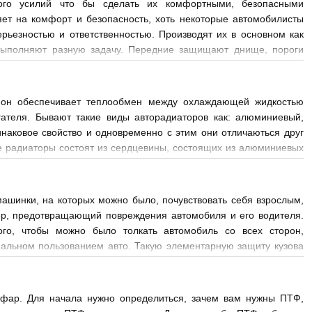
ного усилий что бы сделать их комфортными, безопасными
ет на комфорт и безопасность, хоть некоторые автомобилисты
рьезностью и ответственностью. Производят их в основном как
 выполняют разную задачу. Передние защищают днище, пороги
 он обеспечивает теплообмен между охлаждающей жидкостью
ателя. Бывают такие виды авторадиаторов как: алюминиевый,
аковое свойство и одновременно с этим они отличаються друг
 радиаторы состоят из сердцевины, состоящих из алюминиевых
товлении с
машинки, на которых можно было, почувствовать себя взрослым,
ер, предотвращающий повреждения автомобиля и его водителя.
го, чтобы можно было толкать автомобиль со всех сторон,
альном пользованием авто. Такую элементарную защиту кузова
еприятно
х фар. Для начала нужно определиться, зачем вам нужны ПТФ,