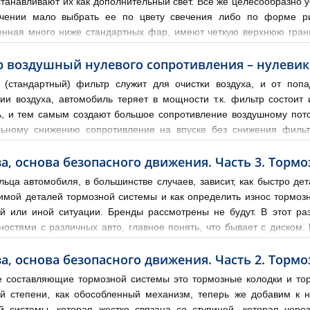
станавливают их как дополнительный свет. Все же целесообразно 
чении мало выбрать ее по цвету свечения либо по форме ри
енная много ниже стандартных фар, имеют четкую верхнюю грани
практически не имеет значения. По этому если вы хотите себе уст
 воздушный нулевого сопротивления – нулевик
(стандартный) фильтр служит для очистки воздуха, и от поп
ии воздуха, автомобиль теряет в мощности т.к. фильтр состо
ь, и тем самым создают большое сопротивление воздушному поток
ьному снижению сопротивление на впуске без снижения фильт
добавить несколько лошадей мотору спортивному автомобилю, филь
а, основа безопасного движения. Часть 3. Тормо
льца автомобиля, в большинстве случаев, зависит, как быстро де
имой деталей тормозной системы и как определить износ тормоз
ой или иной ситуации. Бренды рассмотрены не будут. В этот 
ностями с различных авто, главное понять, что бывает с диском.
ерхности диска. При таком повреждении, торможение происходит с
а, основа безопасного движения. Часть 2. Тормо
 составляющие тормозной системы это тормозные колодки и торм
й степени, как обособленный механизм, теперь же добавим к 
й системы, которая жестко связана со ступицей, которая чере