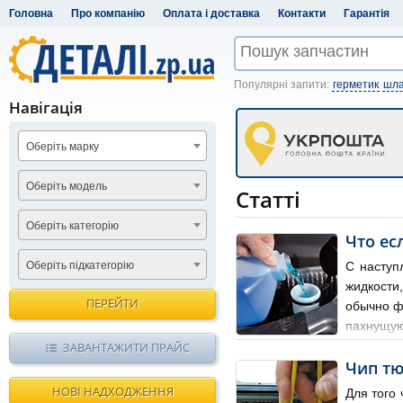
Головна
Про компанію
Оплата і доставка
Контакти
Гарантія
Популярні запити:
герметик
шла
Навігація
Оберіть марку
Оберіть модель
Статті
Оберіть категорію
Что ес
Оберіть підкатегорію
С наступ
жидкости
ПЕРЕЙТИ
обычно ф
пахнущую
пушистого снега, превращае
ЗАВАНТАЖИТИ ПРАЙС
Чип т
НОВІ НАДХОДЖЕННЯ
Для того 