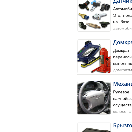
Датчик
Автомоби
Это, пож
на базе 
автомоби
(ЭБУ). ЭБУ формирует смесь
Домкр
Домкрат 
переносн
выполняю
домкрат
«жигулевскими», т.к. уже 
Механ
Рулевое 
важнейше
осуществ
колесо с
рулевому механизму для из
Брызг