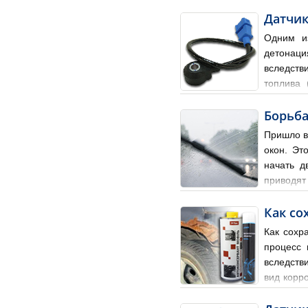
в потоке отработанных газо
Датчик
Одним из
детонаци
вследств
топлива 
двигателя (степень сжатия,
Борьба
Пришло в
окон. Эт
начать д
приводят 
окна). Влажные коврики в с
Как со
Как сохр
процесс 
вследств
вид корр
и снегопаде; при изменении