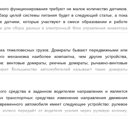
чного функционирования требуют не малое количество датчиков.
Обзор целой системы питания будет в следующей статье, а пока
 датчики, которые участвуют в смеси образовании и работе
и для сбора данных в электронный блок управления инжектора
, а датчики
ема тяжеловесных грузов. Домкраты бывают передвижными или
ого механизма наиболее компактна, чем другие устройства,
ов: винтовые домкраты; реечные домкраты; рычажно-винтовые
мкрат Большинство автолюбителей называют такие домкраты
с задним приводом, а с 1977 года &laq
ого средства в заданном водителем направлении и является
ых транспортных средствах изменение направления движения
овременного автомобиля имеет следующее устройство: рулевое
 колесо передаёт от водителя усилия через рулевую колонку,
и информационную функцию. Диаметр рулевого кол