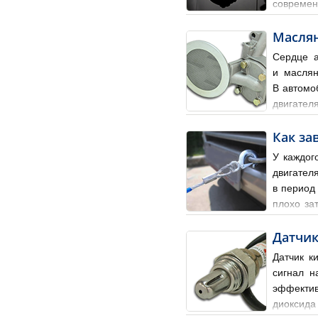
современ
часто бывает владельцы так
Масля
Сердце а
и маслян
В автомо
двигател
вала. В зависимости от ос
Как за
У каждог
двигател
в период
плохо за
причины по которым разряд
Датчи
Датчик к
сигнал н
эффектив
диоксида