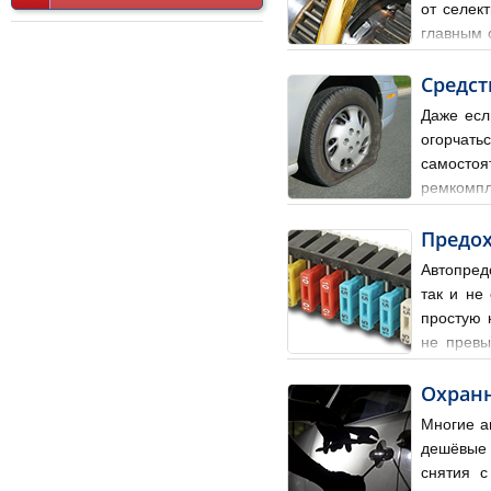
от селек
главным 
в основном следующими кри
Средст
Даже есл
огорчать
самостоя
ремкомпл
снять, но это не обязатель
Предо
Автопред
так и не
простую 
не превы
через этот предохранитель 
Охран
Многие а
дешёвые 
снятия с