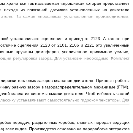
ром храниться так называемая «прошивка» которая представляет
 исходя из показаний датчиков установленных на двигателе
гателя. Та самая «прошивка» установленная производителем,
гкой устанавливают сцепление и привод от 2123. А так же при
отличие сцепления 2123 от 2101, 2106 и 2121 это увеличенный
иленные пружины демпферов, увеличенное прижимное усилие,
щий регулировки зазора. Для установки необходимо: Комплект
лировки тепловых зазоров клапанов двигателя. Принцып роботы
ичину равную зазору в газораспределительном механизме (ГРМ).
чей масла из системы смазки двигателя. Чтоб избежать частой
 классику устанавливают самостоятельно гидрокомпенсаторы. Для
; распредвал с п
робок передач, раздаточных коробок, главных передач ведущих
в) всех видов. Производство основано на переработке экстрактов