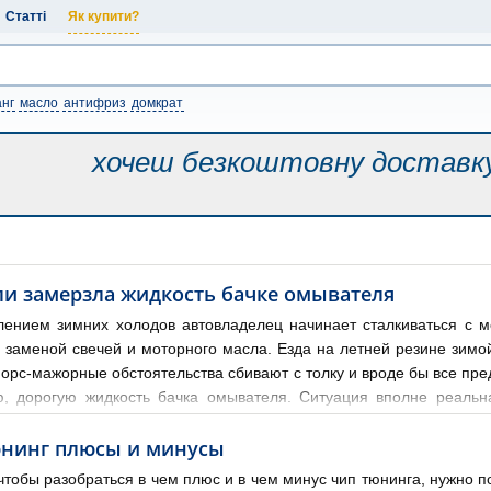
Статті
Як купити?
нг
масло
антифриз
домкрат
хочеш безкоштовну
доставк
ли замерзла жидкость бачке омывателя
лением зимних холодов автовладелец начинает сталкиваться с
, заменой свечей и моторного масла. Езда на летней резине зимой
орс-мажорные обстоятельства сбивают с толку и вроде бы все пред
, дорогую жидкость бачка омывателя. Ситуация вполне реальн
т авто на улице в сугроб, стекла во льду. Предусмотрительный вод
юнинг плюсы и минусы
чтобы разобраться в чем плюс и в чем минус чип тюнинга, нужно п