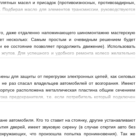
ллятных масел и присадок (противоизносных, противозадирных,
 Подбирая масло для элементов трансмиссии, руководствуются
чего, даже отдаленно напоминающего шиномонтажню мастерскую
вует несколько: Самым простым и очевидным решением будет
 и ее состояние позволяет продолжить движение). Использовать
жгутов. Для успешного и удобного ремонта колесо желательно
ены для защиты от перегрузки электронных цепей, как силовых
 не раз спасал владельцев автомобилей от возгорания. Имеют
в корпусе расположена металлическая пластина общим сечением
а предохранителя, т.е. если потребитель который подключен
ь попросту перегорит, чем у
не автомобиля. Кто то ставит на стоянку, другие устанавливают
ия дверей, имеет звуковую сирену (в случае откртия авто без
 окружающих, что произошла попытка проникновения). Так же