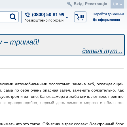
Вхід
Реєстрація
UA
|
(0800) 50-81-99
Перейти до кошика
До оформлення
*безкоштовно по Україні
у – тримай!
деталі тут...
 мелкими автомобильными хлопотами: замена акб, охлаждающей
, сама по себе очень опасная затея, заменить обязательно. Как
усмотрел и вот оно, бачок замерз и жаба слить летнюю, приятно
а и правдоподобна, первый день зимнего мороза и обильного
ител
онимать что это такое. Объясню в трех словах: Электронный блок