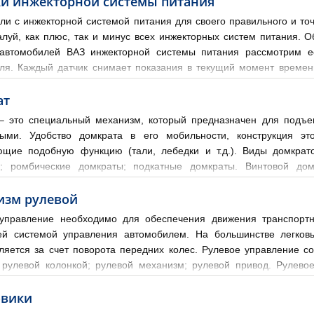
и инжекторной системы питания
ли с инжекторной системой питания для своего правильного и то
алуй, как плюс, так и минус всех инжекторных систем питания. 
автомобилей ВАЗ инжекторной системы питания рассмотрим ее
ля. Каждый датчик снимает показания в текущий момент времен
 исходя из совокупности всех показаний датчиков. ЭБУ формирует
ат
– это специальный механизм, который предназначен для подъ
ыми. Удобство домкрата в его мобильности, конструкция эт
щие подобную функцию (тали, лебедки и т.д.). Виды домкрат
ы; ромбические домкраты; подкатные домкраты. Винтовой до
более 30 лет именно винтовыми домкратами оснащаются автомобили 
изм рулевой
управление необходимо для обеспечения движения транспортн
й системой управления автомобилем. На большинстве легков
ляется за счет поворота передних колес. Рулевое управление с
 рулевой колонкой; рулевой механизм; рулевой привод. Рулевое
менения траектории движения. Рулевое колесо выполняет также 
овики