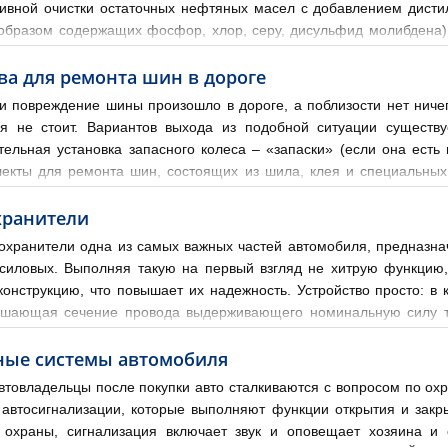
тивной очистки остаточных нефтяных масел с добавлением дисти
образом содержащих фосфор, хлор, серу, дисульфид молибдена).
териями: удельные нагрузки, действующие в механизме; ск
ва для ремонта шин в дороге
и повреждение шины произошло в дороге, а поблизости нет ни
ся не стоит. Вариантов выхода из подобной ситуации сущест
тельная установка запасного колеса – «запаски» (если она есть
екты для ремонта шин, состоящих из шила, клея и специальных 
но. Для начала нужно локализовать место повреждения с
хранители
охранители одна из самых важных частей автомобиля, предназнач
 силовых. Выполняя такую на первый взгляд не хитрую функцию,
конструкцию, что повышает их надежность. Устройство просто: 
шающая сечение провода выдерживающего номинальную силу ток
начинает потреблять вместо 10 Ампер, 12 Ампер, то предохранител
ные системы автомобиля
втовладельцы после покупки авто сталкиваются с вопросом по охра
автосигнализации, которые выполняют функции открытия и закрыт
 охраны, сигнализация включает звук и оповещает хозяина и