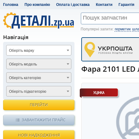
Головна
Про компанію
Оплата і доставка
Контакти
Гарантія
Популярні запити:
герметик
шла
Навігація
Оберіть марку
Оберіть модель
Фара 2101 LED л
Оберіть категорію
Оберіть підкатегорію
ПЕРЕЙТИ
ЗАВАНТАЖИТИ ПРАЙС
НОВІ НАДХОДЖЕННЯ