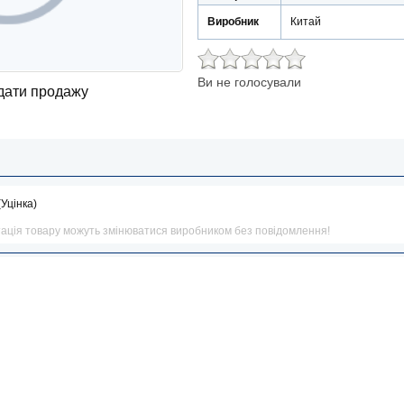
Виробник
Китай
Ви не голосували
 дати продажу
Уцінка)
тація товару можуть змінюватися виробником без повідомлення!