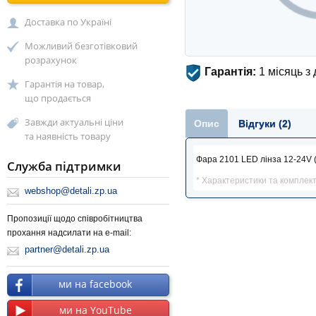
Доставка по Україні
Можливий безготівковий
розрахунок
Гарантія:
1 місяць з
Гарантія на товар,
що продається
Завжди актуальні ціни
Опис
Відгуки (2)
та наявність товару
Фара 2101 LED лінза 12-24V (
Служба підтримки
* Характеристики та комплек
webshop@detali.zp.ua
Пропозиції щодо співробітництва
прохання надсилати на e-mail:
partner@detali.zp.ua
ми на facebook
ми на YouTube