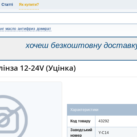
Статті
Як купити?
нг
масло
антифриз
домкрат
хочеш безкоштовну
доставк
інза 12-24V (Уцінка)
Характеристики
Код товару
43292
Заводський
Y-C14
номер