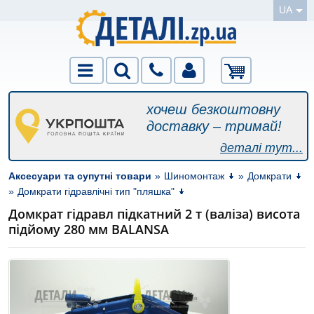
UA
хочеш безкоштовну
доставку – тримай!
деталі тут...
Аксесуари та супутні товари
»
Шиномонтаж
»
Домкрати
»
Домкрати гідравлічні тип "пляшка"
Домкрат гідравл підкатний 2 т (валіза) висота
підйому 280 мм BALANSA