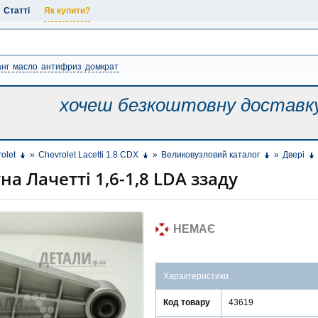
Статті
Як купити?
нг
масло
антифриз
домкрат
хочеш безкоштовну
доставк
olet
»
Chevrolet Lacetti 1.8 CDX
»
Великовузловий каталог
»
Двері
а Лачетті 1,6-1,8 LDA ззаду
НЕМАЄ
Характеристики
Код товару
43619