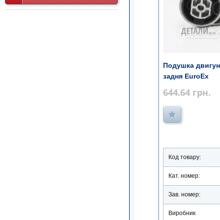
Подушка двигуна
задня EuroEx
644.64
грн.
Код товару:
Кат. номер:
Зав. номер:
Виробник