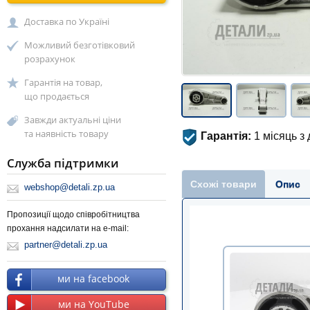
Доставка по Україні
Можливий безготівковий
розрахунок
Гарантія на товар,
що продається
Завжди актуальні ціни
та наявність товару
Гарантія:
1 місяць з
Служба підтримки
Схожі товари
Опис
webshop@detali.zp.ua
Пропозиції щодо співробітництва
прохання надсилати на e-mail:
partner@detali.zp.ua
ми на facebook
ми на YouTube