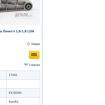
 Лачетті 1,6-1,8 LDA
Немає
3 відгука
17433
EX-50261
EuroEx