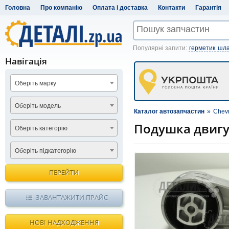
Головна
Про компанію
Оплата і доставка
Контакти
Гарантія
Популярні запити:
герметик
шла
Навігація
Оберіть марку
Оберіть модель
Каталог автозапчастин
»
Chevr
Подушка двигун
Оберіть категорію
Оберіть підкатегорію
ПЕРЕЙТИ
ЗАВАНТАЖИТИ ПРАЙС
НОВІ НАДХОДЖЕННЯ