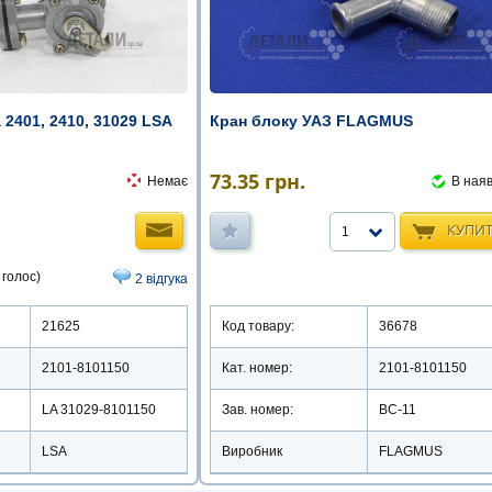
2401, 2410, 31029 LSA
Кран блоку УАЗ FLAGMUS
73.35
грн.
Немає
В наяв
КУПИ
1
 голос)
2 відгука
21625
Код товару:
36678
2101-8101150
Кат. номер:
2101-8101150
LA 31029-8101150
Зав. номер:
ВС-11
LSA
Виробник
FLAGMUS