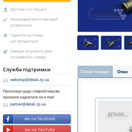
Доставка по Україні
Можливий безготівковий
розрахунок
Гарантія на товар,
що продається
Завжди актуальні ціни
та наявність товару
Служба підтримки
Схожі товари
Опис
webshop@detali.zp.ua
Пропозиції щодо співробітництва
прохання надсилати на e-mail:
partner@detali.zp.ua
ми на facebook
ми на YouTube