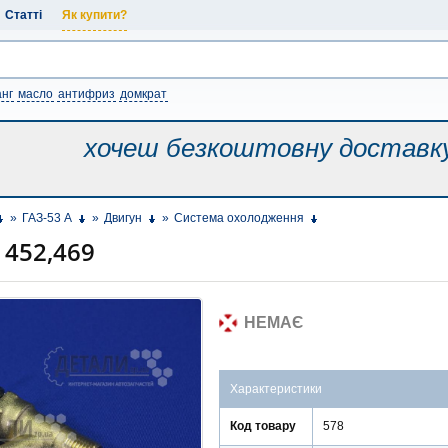
Статті
Як купити?
нг
масло
антифриз
домкрат
хочеш безкоштовну
доставк
»
ГАЗ-53 А
»
Двигун
»
Система охолодження
 452,469
НЕМАЄ
Характеристики
Код товару
578