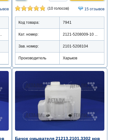
(10 голосов)
зывов
15 отзывов
Код товара:
7941
..
Кат. номер:
2121-5208009-10 ...
Зав. номер:
2101-5208104
Производитель
Харьков
ов
Бачок омывателя 21213,2101,3302 нов