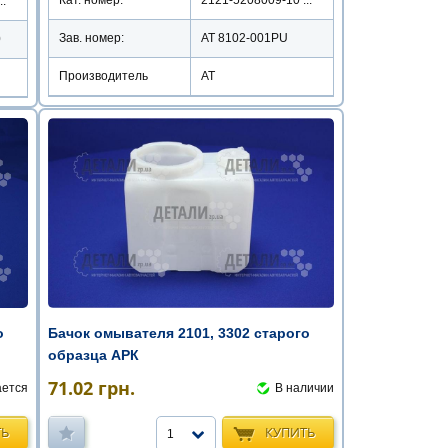
Кат. номер:
2121-5208009-10 ...
..
Зав. номер:
AT 8102-001PU
0
Производитель
АТ
о
Бачок омывателя 2101, 3302 старого
образца АРК
71.02
грн.
ается
В наличии
ТЬ
КУПИТЬ
1