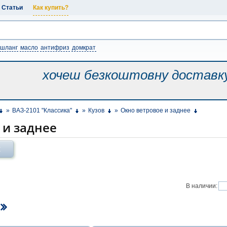
Статьи
Как купить?
шланг
масло
антифриз
домкрат
хочеш безкоштовну
доставк
»
ВАЗ-2101 "Классика"
»
Кузов
»
Окно ветровое и заднее
 и заднее
Х
В наличии: