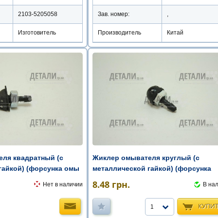
Зав. номер:
,
2103-5205058
Производитель
Китай
Изготовитель
ля квадратный (с
Жиклер омывателя круглый (с
гайкой) (форсунка омы
металлической гайкой) (форсунка
омыват ...
8.48
грн.
Нет в наличии
В на
КУПИ
1