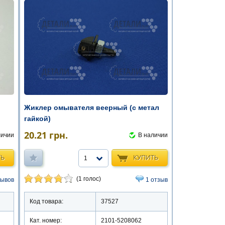
Жиклер омывателя веерный (с метал
гайкой)
20.21
грн.
личии
В наличии
ТЬ
КУПИТЬ
1
(1 голос)
зывов
1 отзыв
Код товара:
37527
Кат. номер:
2101-5208062