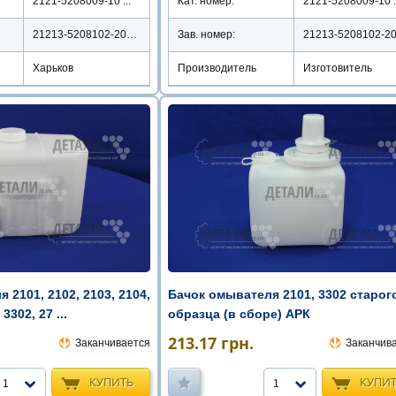
2121-5208009-10 ...
Кат. номер:
2121-5208009-10 .
21213-5208102-20АРК
Зав. номер:
21213-5208102-2
Харьков
Производитель
Изготовитель
Бачок омывателя 2101, 3302 старог
 2101, 2102, 2103, 2104,
образца (в сборе) АРК
3302, 27 ...
213.17
грн.
Заканчив
Заканчивается
КУПИ
КУПИТЬ
1
1