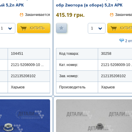
ый 5,2л АРК
обр 2мотора (в сборе) 5,2л АРК
415.19
грн.
Заканчивается
Заканчив
КУПИТЬ
КУПИ
1
1
2 о
104451
Код товара:
30258
2121-5208009-10 ...
Кат. номер:
2121-5208009-10 .
212135208102
Зав. номер:
212135208102
Харьков
Производитель
Харьков