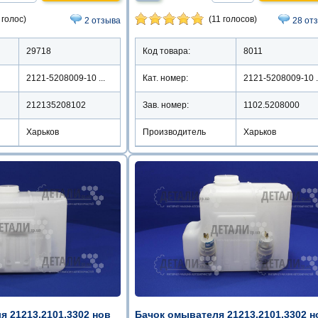
(11 голосов)
 голос)
28 от
2 отзыва
Код товара:
8011
29718
Кат. номер:
2121-5208009-10 .
2121-5208009-10 ...
Зав. номер:
1102.5208000
212135208102
Производитель
Харьков
Харьков
я 21213,2101,3302 нов
Бачок омывателя 21213,2101,3302 н