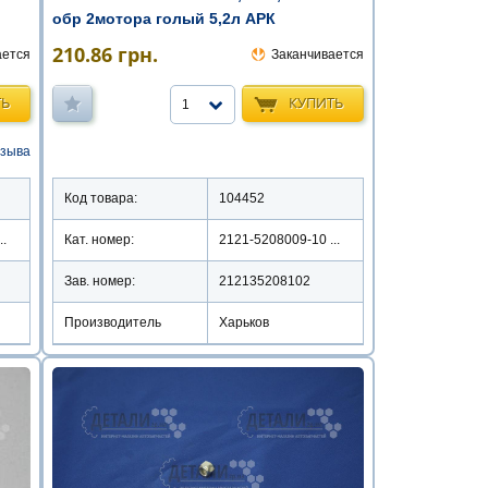
обр 2мотора голый 5,2л АРК
210.86
грн.
ается
Заканчивается
ТЬ
КУПИТЬ
1
тзыва
Код товара:
104452
..
Кат. номер:
2121-5208009-10 ...
Зав. номер:
212135208102
Производитель
Харьков