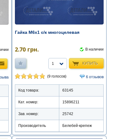
Гайка М6х1 с/к многоцелевая
2.70
грн.
В наличии
личии
КУПИТЬ
1
(9 голосов)
6 отзывов
тзыва
Код товара:
63145
Кат. номер:
15896211
Зав. номер:
25742
1
Производитель
Белебей-крепеж