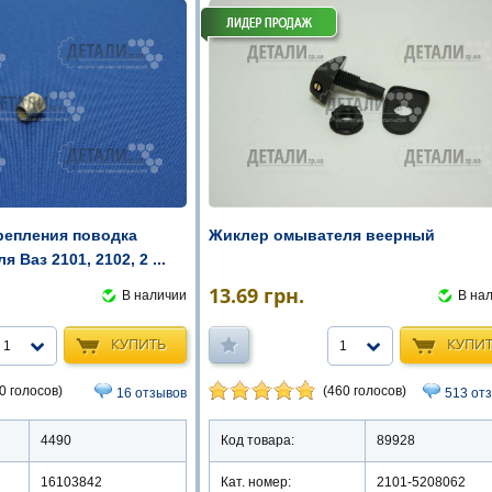
Жиклер омывателя веерный
крепления поводка
 Ваз 2101, 2102, 2 ...
13.69
грн.
В на
В наличии
КУПИ
КУПИТЬ
1
1
(460 голосов)
0 голосов)
513 от
16 отзывов
Код товара:
89928
4490
Кат. номер:
2101-5208062
16103842