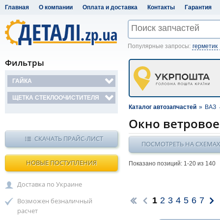
Главная
О компании
Оплата и доставка
Контакты
Гарантия
Популярные запросы:
герметик
Фильтры
ГАЙКА
ЩЕТКА СТЕКЛООЧИСТИТЕЛЯ
Каталог автозапчастей
»
ВАЗ
Окно ветровое
СКАЧАТЬ ПРАЙС-ЛИСТ
ПОСМОТРЕТЬ НА СХЕМА
НОВЫЕ ПОСТУПЛЕНИЯ
Показано позиций: 1-
20
из 140
Доставка по Украине
1
2
3
4
5
6
7
Возможен безналичный
расчет