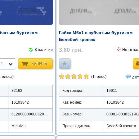
убчатым буртиком
Гайка М6х1 с зубчатым буртиком
Белебей-крепеж
3.80
грн.
В наличии
Нет в на
КУПИТЬ
1
 голоса)
(1 голос)
2 о
32162
Код товара:
19611
16103842
Кат. номер:
16103842
6L20000006L0620000
Зав. номер:
00001-0038321-0
Metalvis
Производитель
Белебей-крепеж