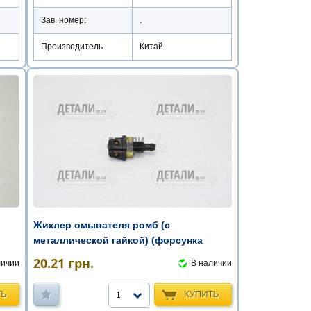
Зав. номер:
.
Производитель
Китай
Жиклер омывателя ромб (с
металлической гайкой) (форсунка
омывателя)
20.21
грн.
личии
В наличии
ТЬ
КУПИТЬ
1