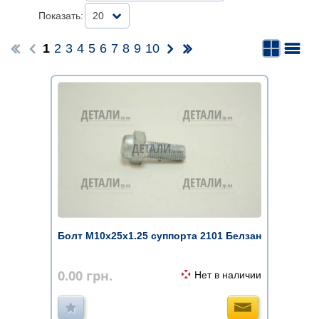
Показать:
20
1
2
3
4
5
6
7
8
9
10
Болт М10х25х1.25 суппорта 2101 Белзан
0.00
грн.
Нет в наличии