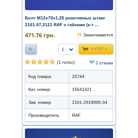
Болт М12x70х1,25 реактивных штанг
2101-07,2121 RAF с гайками (к-т ...
471.76
грн.
Заканчивается
КУПИТЬ
1
(1 голос)
2 отзыва
Код товара:
25744
Кат. номер:
15541421 ...
Зав. номер:
2101-2919000-34
Производитель
RAF