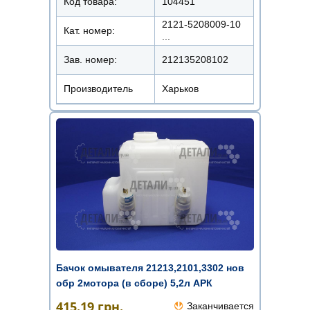
Код товара:
104451
2121-5208009-10
Кат. номер:
...
Зав. номер:
212135208102
Производитель
Харьков
Бачок омывателя 21213,2101,3302 нов
обр 2мотора (в сборе) 5,2л АРК
415.19
грн.
Заканчивается