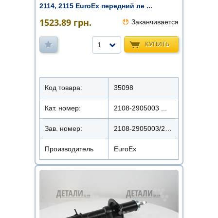
2114, 2115 EuroEx передний ле ...
1523.89
грн.
Заканчивается
КУПИТЬ
1
Код товара:
35098
Кат. номер:
2108-2905003 ...
Зав. номер:
2108-2905003/22108-1012
Производитель
EuroEx