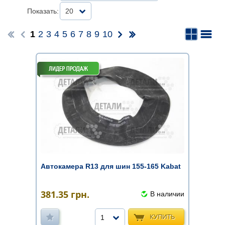
Показать:
20
1
2
3
4
5
6
7
8
9
10
Автокамера R13 для шин 155-165 Kabat
381.35
грн.
В наличии
КУПИТЬ
1