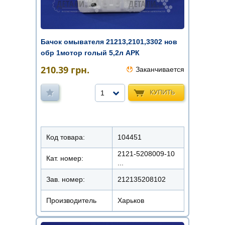
Бачок омывателя 21213,2101,3302 нов
обр 1мотор голый 5,2л АРК
210.39
грн.
Заканчивается
КУПИТЬ
1
Код товара:
104451
2121-5208009-10
Кат. номер:
...
Зав. номер:
212135208102
Производитель
Харьков