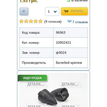
1.93
грн.
В наличии
КУПИТЬ
1
(9 голосов)
7 отзывов
Код товара:
96963
Кат. номер:
10902421
Зав. номер:
ф9024
Производитель
Белебей-крепеж