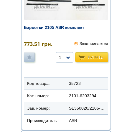
Бархотки 2105 ASR комплект
773.51
грн.
Заканчивается
КУПИТЬ
1
Код товара:
35723
Кат. номер:
2101-6203294 ...
Зав. номер:
SE350020/2105-6103294/2101-6203292/2101-6203293/2101-6203295/210
Производитель
ASR