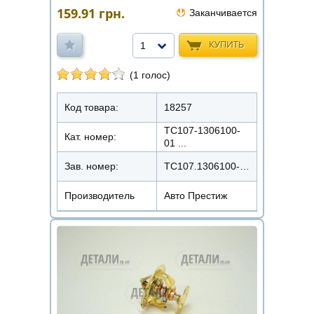
159.91
грн.
Заканчивается
КУПИТЬ
1
(1 голос)
Код товара:
18257
ТС107-1306100-
Кат. номер:
01 ...
Зав. номер:
ТС107.1306100-02М
Производитель
Авто Престиж