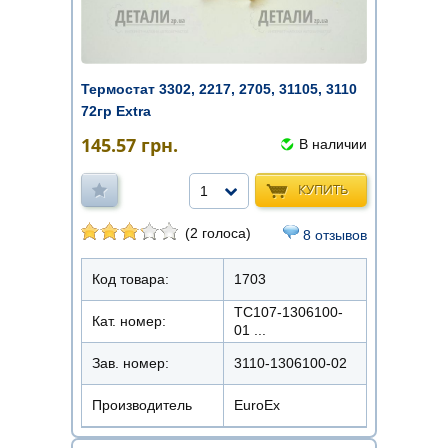
Термостат 3302, 2217, 2705, 31105, 3110
72гр Extra
145.57
грн.
В наличии
КУПИТЬ
1
(2 голоса)
8 отзывов
Код товара:
1703
ТС107-1306100-
Кат. номер:
01 ...
Зав. номер:
3110-1306100-02
Производитель
EuroEx