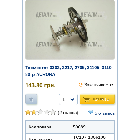
Термостат 3302, 2217, 2705, 31105, 3110
80гр AURORA
143.80
грн.
Заканчивается
КУПИТЬ
1
(2 голоса)
5 отзывов
Код товара:
59689
ТС107-1306100-
Кат. номер: