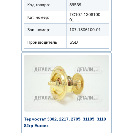
Код товара:
39539
ТС107-1306100-
Кат. номер:
01 ...
Зав. номер:
107-1306100-01
Производитель
SSD
Термостат 3302, 2217, 2705, 31105, 3110
82гр Euroex