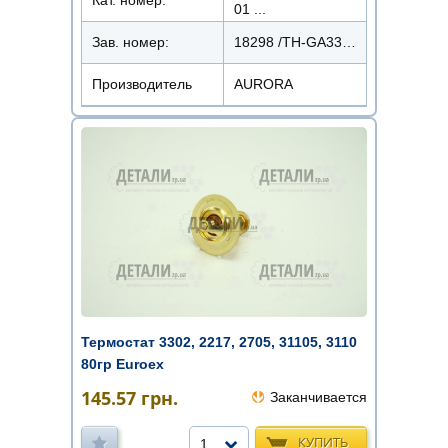
01 ...
Зав. номер:
18298 /ТН-GA3302.80
Производитель
AURORA
Термостат 3302, 2217, 2705, 31105, 3110
80гр Euroex
145.57
грн.
Заканчивается
КУПИТЬ
1