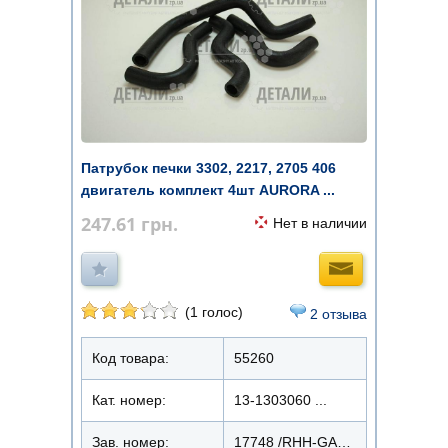
Патрубок печки 3302, 2217, 2705 406
двигатель комплект 4шт AURORA ...
247.61
грн.
Нет в наличии
(1 голос)
2 отзыва
Код товара:
55260
Кат. номер:
13-1303060 ...
Зав. номер:
17748 /RHH-GA3302.406