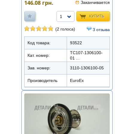
146.08
грн.
Заканчивается
КУПИТЬ
1
(2 голоса)
3 отзыва
Код товара:
93522
ТС107-1306100-
Кат. номер:
01 ...
Зав. номер:
3110-1306100-05
Производитель
EuroEx