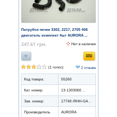
Патрубок печки 3302, 2217, 2705 406
двигатель комплект 4шт AURORA ...
247.61
грн.
Нет в наличии
(1 голос)
2 отзыва
Код товара:
55260
Кат. номер:
13-1303060 ...
Зав. номер:
17748 /RHH-GA3302.406
Производитель
AURORA