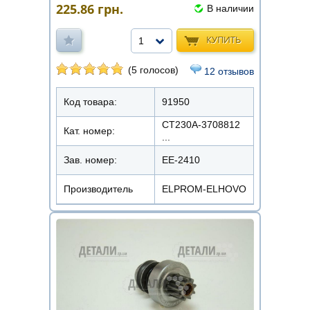
225.86
грн.
В наличии
КУПИТЬ
1
(5 голосов)
12 отзывов
Код товара:
91950
СТ230А-3708812
Кат. номер:
...
Зав. номер:
EE-2410
Производитель
ELPROM-ELHOVO