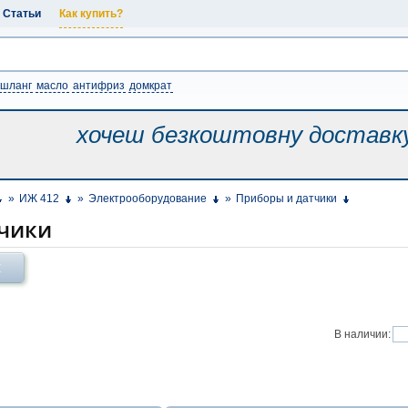
Статьи
Как купить?
шланг
масло
антифриз
домкрат
хочеш безкоштовну
доставк
»
ИЖ 412
»
Электрооборудование
»
Приборы и датчики
чики
Х
В наличии: