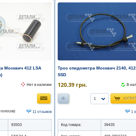
ка Москвич 412 LSA
Трос спидометра Москвич 2140, 412
а)
SSD
120.39
грн.
Нет в наличии
В на
КУПИ
1
 голосов)
11 отзывов
1 
93503
Код товара:
39435