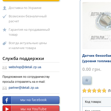
Доставка по Украине
Возможен безналичный
расчет
Гарантия на продаваемый
товар
Всегда актуальные цены
и наличие товара
Датчик бензоба
Служба поддержки
(уровня топлив
webshop@detali.zp.ua
0.00
грн.
Предложения по сотрудничеству
просьба отправлять на e-mail:
partner@detali.zp.ua
(5
мы на facebook
Код товара:
мы на YouTube