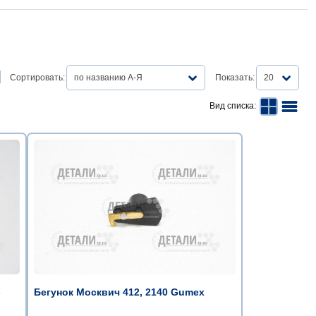
Сортировать:
по названию А-Я
Показать:
20
Вид списка:
-
Бегунок Москвич 412, 2140 Gumex