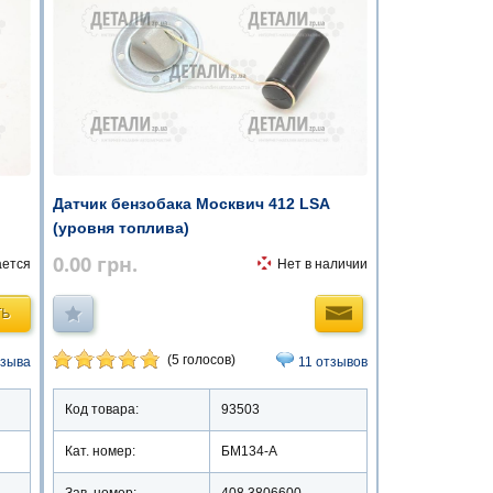
Датчик бензобака Москвич 412 LSA
(уровня топлива)
0.00
грн.
ается
Нет в наличии
ТЬ
(5 голосов)
тзыва
11 отзывов
Код товара:
93503
Кат. номер:
БМ134-А
Зав. номер:
408.3806600