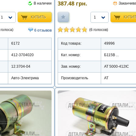
387.48
грн.
В наличии
Заканчив
КУПИТЬ
КУПИ
1
1
 голоса)
(6 голосов)
6 отзывов
6172
Код товара:
49996
412-3704020
Кат. номер:
Б115В ...
12.3704-04
Зав. номер:
AT 5000-412IC
Авто-Электрика
Производитель
АТ