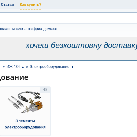
Статьи
Как купить?
шланг
масло
антифриз
домкрат
хочеш безкоштовну
доставк
»
ИЖ 434
»
Электрооборудование
дование
48
Элементы
электрооборудования