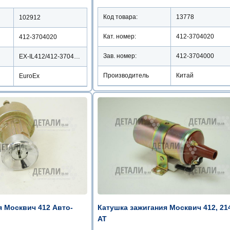
Код товара:
13778
102912
Кат. номер:
412-3704020
412-3704020
Зав. номер:
412-3704000
EX-IL412/412-3704020
Производитель
Китай
EuroEx
я Москвич 412 Авто-
Катушка зажигания Москвич 412, 21
AT