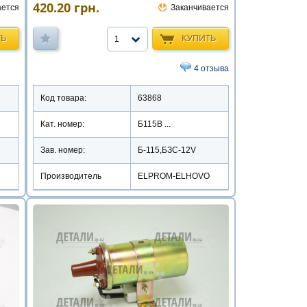
420.20
грн.
ается
Заканчивается
ТЬ
КУПИТЬ
1
4 отзыва
Код товара:
63868
Кат. номер:
Б115В ...
Зав. номер:
Б-115,БЗС-12V
Производитель
ELPROM-ELHOVO