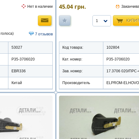
45.04
грн.
Нет в наличии
Заканчив
КУПИ
1
 голоса)
7 отзывов
53027
Код товара:
102804
Р35-3706020
Кат. номер:
Р35-3706020
EBR336
Зав. номер:
Китай
Производитель
ELPROM-ELHOVO