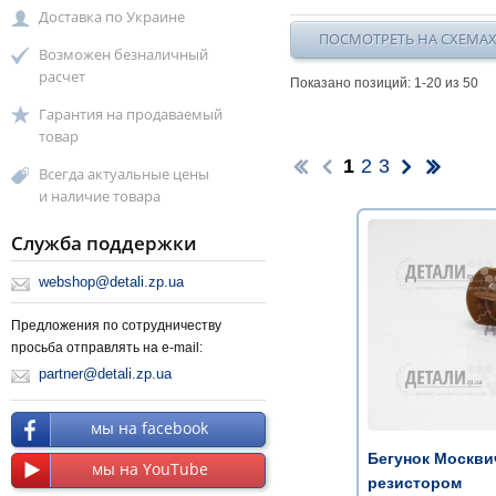
Доставка по Украине
ПОСМОТРЕТЬ НА СХЕМА
Возможен безналичный
расчет
Показано позиций: 1-
20
из 50
Гарантия на продаваемый
товар
1
2
3
Всегда актуальные цены
и наличие товара
Служба поддержки
webshop@detali.zp.ua
Предложения по сотрудничеству
просьба отправлять на e-mail:
partner@detali.zp.ua
мы на facebook
Бегунок Москвич
мы на YouTube
резистором