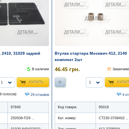
 2410, 31029 задний
Втулка стартера Москвич 412, 2140
комплект 2шт
46.45
грн.
В наличии
Заканчив
КУПИТЬ
КУПИ
1
1
9 голосов)
29 отзывов
4 о
97840
Код товара:
95018
250508-П29 ...
Кат. номер:
СТ230-3708402 ...
31029-8404320/21
Зав. номер:
412-3708004