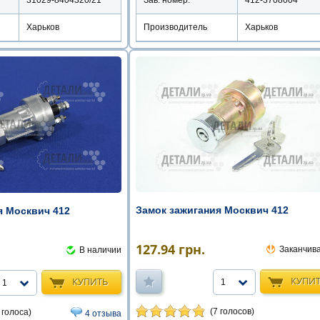
Харьков
Производитель
Харьков
Замок зажигания Москвич 412
я Москвич 412
127.94
грн.
Заканчив
В наличии
КУПИ
КУПИТЬ
1
1
(7 голосов)
 голоса)
4 отзыва