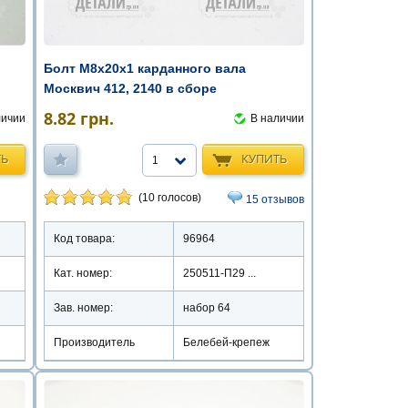
Болт М8х20х1 карданного вала
Москвич 412, 2140 в сборе
8.82
грн.
личии
В наличии
ТЬ
КУПИТЬ
1
(10 голосов)
15 отзывов
Код товара:
96964
Кат. номер:
250511-П29 ...
Зав. номер:
набор 64
Производитель
Белебей-крепеж