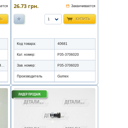
26.73
грн.
ается
Заканчивается
ТЬ
КУПИТЬ
1
Код товара:
40681
Кат. номер:
Р35-3706020
17.3706 020/ПРС-412
Зав. номер:
P35-3706020
Производитель
Gumex