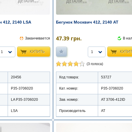
 412, 2140 LSA
Бегунок Москвич 412, 2140 АТ
47.39
грн.
Заканчивается
В на
КУПИТЬ
КУПИ
1
1
(3 голоса)
20456
Код товара:
53727
Р35-3706020
Кат. номер:
Р35-3706020
LA P35-3706020
Зав. номер:
AT 3706-412ID
LSA
Производитель
АТ