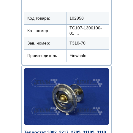
Код товара:
102958
ТС107-1306100-
Кат. номер:
01 ...
Зав. номер:
T310-70
Производитель
Finwhale
Термостат 3302, 2217, 2705, 31105, 3110