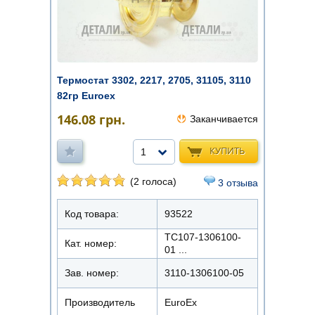
Термостат 3302, 2217, 2705, 31105, 3110
82гр Euroex
146.08
грн.
Заканчивается
КУПИТЬ
1
(2 голоса)
3 отзыва
Код товара:
93522
ТС107-1306100-
Кат. номер:
01 ...
Зав. номер:
3110-1306100-05
Производитель
EuroEx