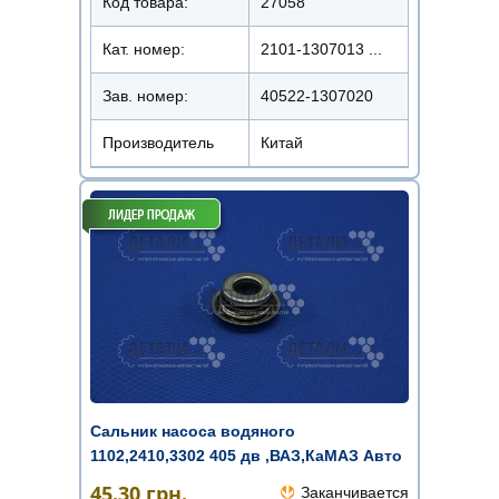
Код товара:
27058
Кат. номер:
2101-1307013 ...
Зав. номер:
40522-1307020
Производитель
Китай
Сальник насоса водяного
1102,2410,3302 405 дв ,ВАЗ,КаМАЗ Авто
Прес ...
45.30
грн.
Заканчивается