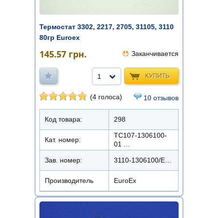
Термостат 3302, 2217, 2705, 31105, 3110
80гр Euroex
145.57
грн.
Заканчивается
КУПИТЬ
1
(4 голоса)
10 отзывов
Код товара:
298
ТС107-1306100-
Кат. номер:
01 ...
Зав. номер:
3110-1306100/ЕХ-ТМ3110-80
Производитель
EuroEx