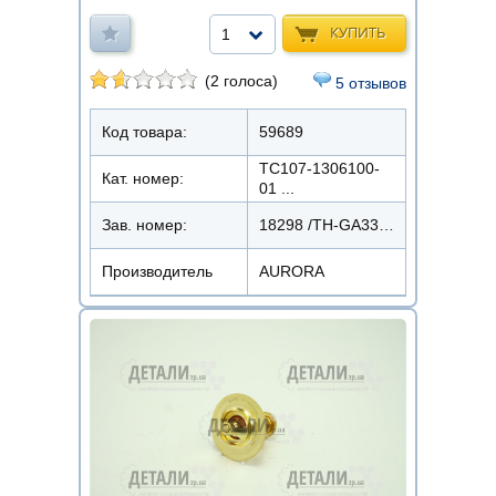
КУПИТЬ
1
(2 голоса)
5 отзывов
Код товара:
59689
ТС107-1306100-
Кат. номер:
01 ...
Зав. номер:
18298 /ТН-GA3302.80
Производитель
AURORA