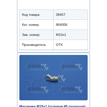
Код товара:
38457
Кат. номер:
864006
Зав. номер:
М10х1
Производитель
ОТК
Масленка М10х1 (угловая 45 градусов)