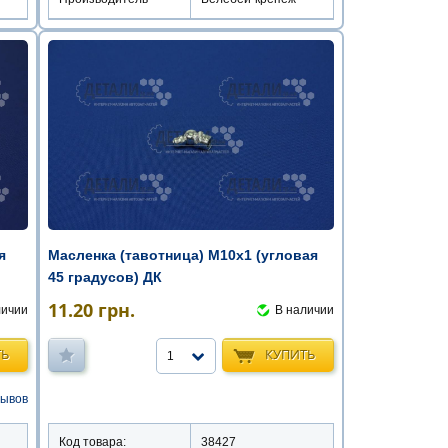
я
Масленка (тавотница) М10х1 (угловая
45 градусов) ДК
11.20
грн.
личии
В наличии
ТЬ
КУПИТЬ
1
зывов
Код товара:
38427