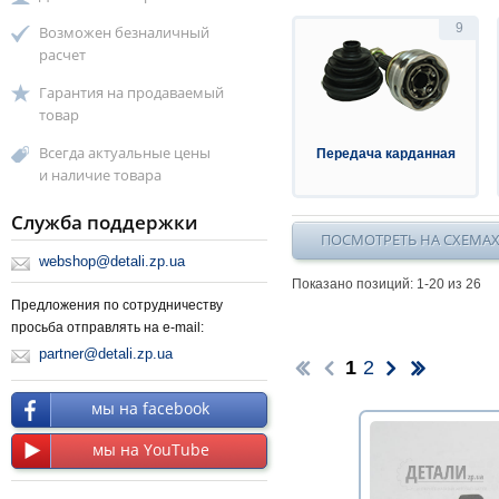
9
Возможен безналичный
расчет
Гарантия на продаваемый
товар
Всегда актуальные цены
Передача карданная
и наличие товара
Служба поддержки
ПОСМОТРЕТЬ НА СХЕМА
webshop@detali.zp.ua
Показано позиций: 1-
20
из 26
Предложения по сотрудничеству
просьба отправлять на e-mail:
partner@detali.zp.ua
1
2
мы на facebook
мы на YouTube