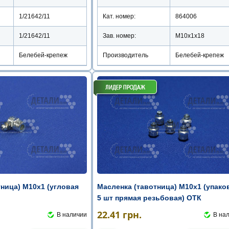
Кат. номер:
864006
1/21642/11
Зав. номер:
М10х1х18
1/21642/11
Производитель
Белебей-крепеж
Белебей-крепеж
ница) М10х1 (угловая
Масленка (тавотница) М10х1 (упако
5 шт прямая резьбовая) ОТК
22.41
грн.
В наличии
В на