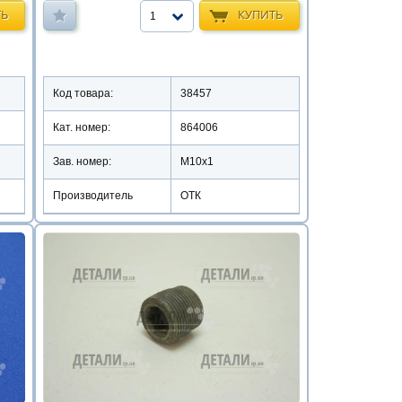
ТЬ
КУПИТЬ
1
Код товара:
38457
Кат. номер:
864006
Зав. номер:
М10х1
Производитель
ОТК