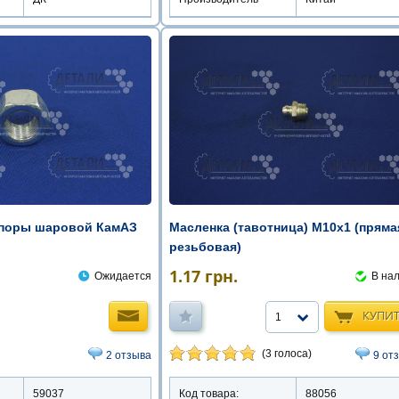
Масленка (тавотница) М10х1 (пряма
опоры шаровой КамАЗ
резьбовая)
1.17
грн.
В на
Ожидается
КУПИ
1
(3 голоса)
9 от
2 отзыва
Код товара:
88056
59037