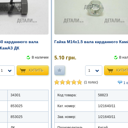
Гайка М14х1.5 вала карданного Кам
50 карданного вала
 КамАЗ ДК
5.10
грн.
В на
В наличии
КУПИ
КУПИТЬ
1
1
(1 голос)
1 
Код товара:
58823
34301
Кат. номер:
1/21640/11
853025
Зав. номер:
1/21640/11
853025
Производитель
Китай
ДК