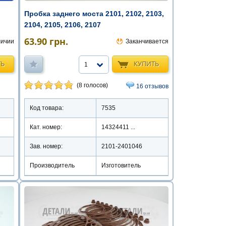
Пробка заднего моста 2101, 2102, 2103,
2104, 2105, 2106, 2107
63.90
грн.
Заканчивается
личии
КУПИТЬ
ТЬ
1
(8 голосов)
16 отзывов
Код товара:
7535
Кат. номер:
14324411 ...
Зав. номер:
2101-2401046
Производитель
Изготовитель