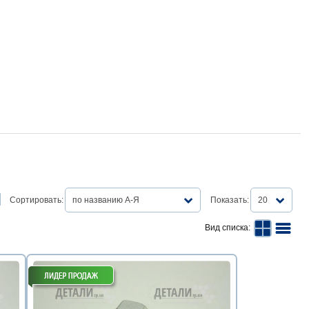
Сортировать:
по названию А-Я
Показать:
20
Вид списка: