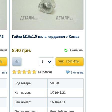
АЗ
Гайка М16х1.5 вала карданного Камаз
8.40
грн.
личии
В наличии
ТЬ
КУПИТЬ
1
(3 голоса)
отзыв
2 отзыва
Код товара:
58820
Кат. номер:
1/21641/21
Зав. номер:
1/21641/11
Производитель
Белебей-крепеж