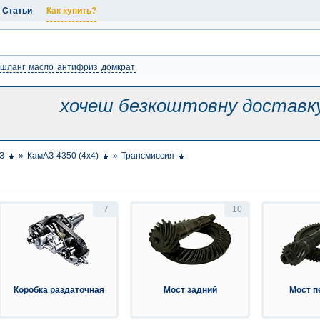
Статьи
Как купить?
шланг
масло
антифриз
домкрат
хочеш безкоштовну
доставк
З
»
КамАЗ-4350 (4х4)
»
Трансмиссия
7
10
Коробка раздаточная
Мост задний
Мост п