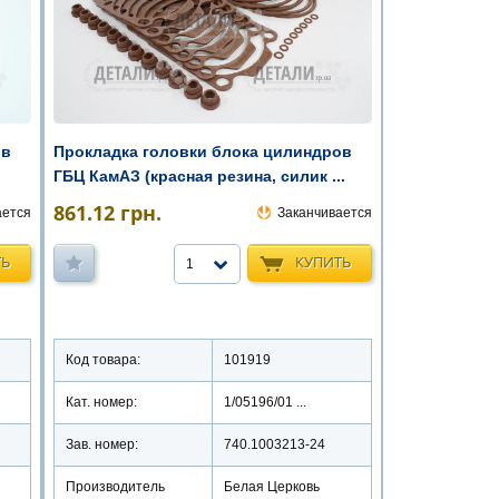
ов
Прокладка головки блока цилиндров
ГБЦ КамАЗ (красная резина, силик ...
861.12
грн.
ается
Заканчивается
ТЬ
КУПИТЬ
1
Код товара:
101919
Кат. номер:
1/05196/01 ...
Зав. номер:
740.1003213-24
Производитель
Белая Церковь