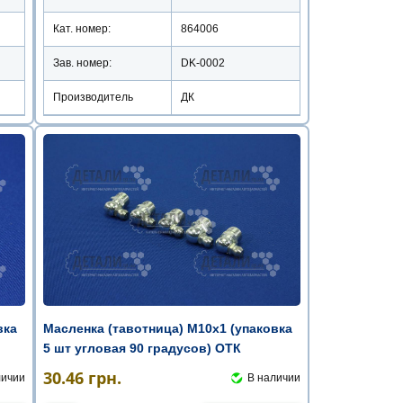
Кат. номер:
864006
Зав. номер:
DK-0002
Производитель
ДК
вка
Масленка (тавотница) М10х1 (упаковка
5 шт угловая 90 градусов) ОТК
30.46
грн.
личии
В наличии