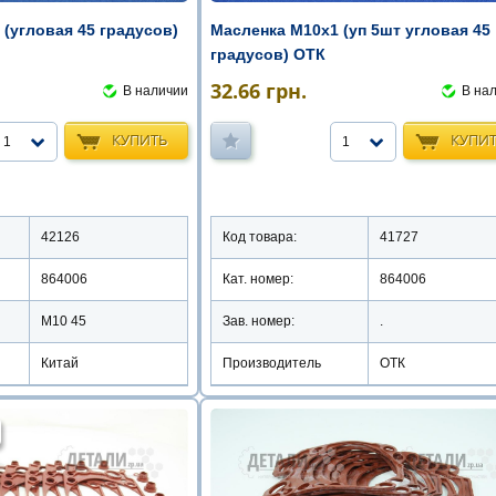
(угловая 45 градусов)
Масленка М10х1 (уп 5шт угловая 45
градусов) ОТК
32.66
грн.
В наличии
В на
КУПИТЬ
КУПИ
1
1
42126
Код товара:
41727
864006
Кат. номер:
864006
М10 45
Зав. номер:
.
Китай
Производитель
ОТК