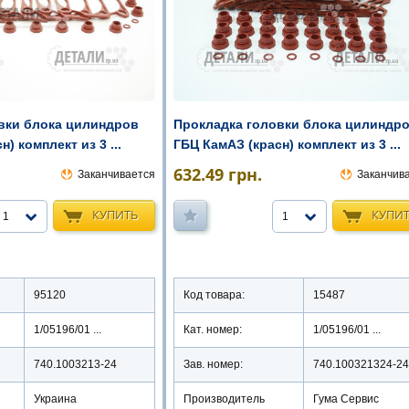
Прокладка головки блока цилиндр
вки блока цилиндров
ГБЦ КамАЗ (красн) комплект из 3 ...
) комплект из 3 ...
632.49
грн.
Заканчив
Заканчивается
КУПИ
КУПИТЬ
1
1
Код товара:
15487
95120
Кат. номер:
1/05196/01 ...
1/05196/01 ...
Зав. номер:
740.100321324-24
740.1003213-24
Производитель
Гума Сервис
Украина