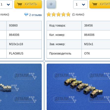
КУПИТЬ
КУПИ
1
1
 голос)
(1 голос)
2 отзыва
93860
Код товара:
38456
864006
Кат. номер:
864006
М10х1х18
Зав. номер:
М10х1
FLAGMUS
Производитель
ОТК