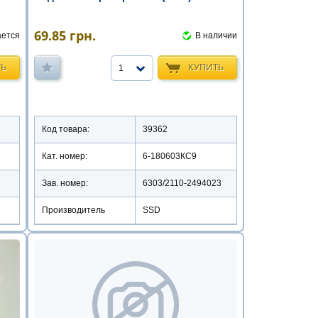
69.85
грн.
ается
В наличии
ТЬ
КУПИТЬ
1
Код товара:
39362
Кат. номер:
6-180603КС9
Зав. номер:
6303/2110-2494023
Производитель
SSD