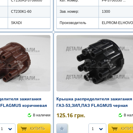
Кат. номер:
Р4-3706330 ...
СТ130А3-3708600
Зав. номер:
1300
СТ230К1-60
Производитель
ELPROM-ELHOVO
SKADI
елителя зажигания
Крышка распределителя зажигания
З FLAGMUS коричневая
ГАЗ-53,ЗИЛ,ПАЗ FLAGMUS черная
125.16
грн.
В наличии
В на
КУПИТЬ
КУПИ
1
1