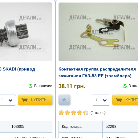
Контактная группа распределителя
0 SKADI (привод
зажигания ГАЗ-53 EE (трамблера)
38.11
грн.
В на
В наличии
КУПИ
КУПИТЬ
1
1
(1 голос)
Код товара:
52298
103805