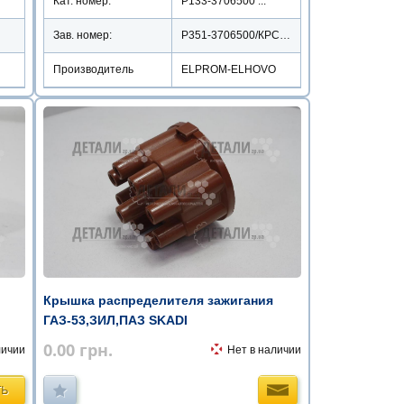
Кат. номер:
Р133-3706500 ...
Зав. номер:
Р351-3706500/КРС-53
Производитель
ELPROM-ELHOVO
Крышка распределителя зажигания
ГАЗ-53,ЗИЛ,ПАЗ SKADI
0.00
грн.
личии
Нет в наличии
ТЬ