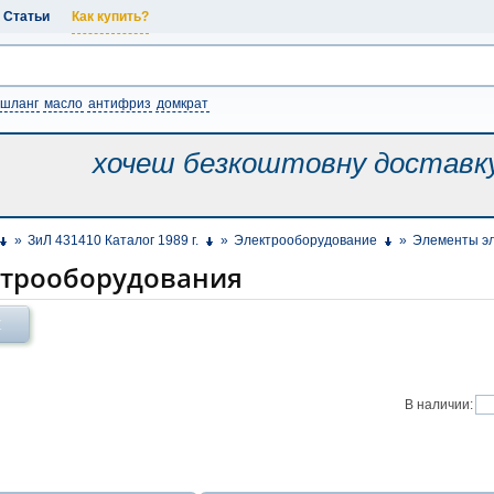
Статьи
Как купить?
шланг
масло
антифриз
домкрат
хочеш безкоштовну
доставк
»
ЗиЛ 431410 Каталог 1989 г.
»
Электрооборудование
»
Элементы э
ктрооборудования
Х
В наличии: