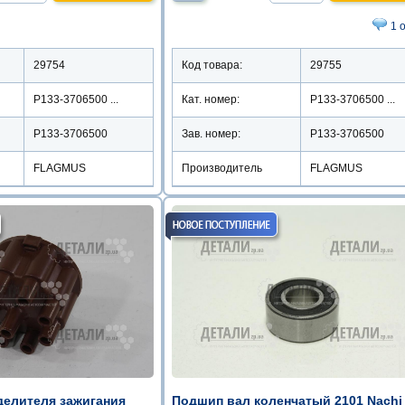
1 
29754
Код товара:
29755
Р133-3706500 ...
Кат. номер:
Р133-3706500 ...
Р133-3706500
Зав. номер:
Р133-3706500
FLAGMUS
Производитель
FLAGMUS
елителя зажигания
Подшип вал коленчатый 2101 Nachi