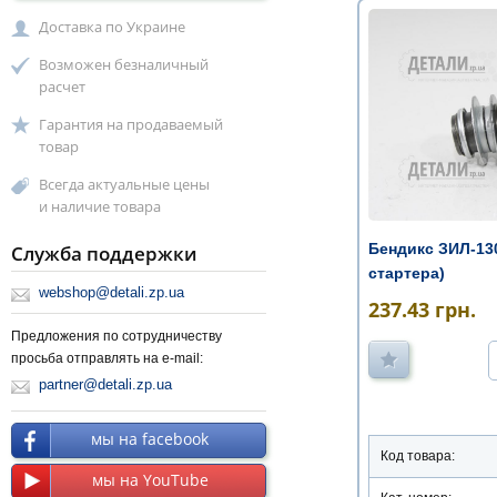
Доставка по Украине
Возможен безналичный
расчет
Гарантия на продаваемый
товар
Всегда актуальные цены
и наличие товара
Бендикс ЗИЛ-13
Служба поддержки
стартера)
webshop@detali.zp.ua
237.43
грн.
Предложения по сотрудничеству
просьба отправлять на e-mail:
partner@detali.zp.ua
мы на facebook
Код товара:
мы на YouTube