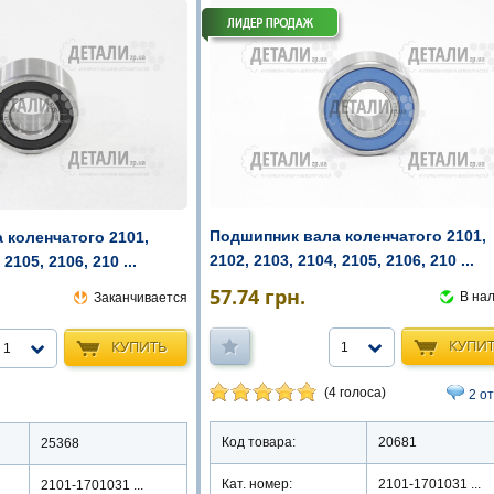
Подшипник вала коленчатого 2101,
 коленчатого 2101,
2102, 2103, 2104, 2105, 2106, 210 ...
 2105, 2106, 210 ...
57.74
грн.
В на
Заканчивается
КУПИ
КУПИТЬ
1
1
(4 голоса)
2 о
Код товара:
20681
25368
Кат. номер:
2101-1701031 ...
2101-1701031 ...