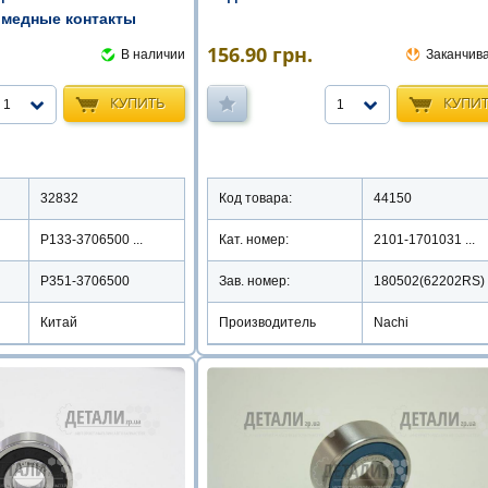
 медные контакты
156.90
грн.
В наличии
Заканчив
КУПИТЬ
КУПИ
1
1
32832
Код товара:
44150
Р133-3706500 ...
Кат. номер:
2101-1701031 ...
Р351-3706500
Зав. номер:
180502(62202RS)
Китай
Производитель
Nachi