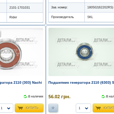
Зав. номер:
180502(62202RS)
2101-1701031
Производитель
SKL
Rider
атора 2110 (303) Nachi
Подшипник генератора 2110 (6303) 
56.02
грн.
В наличии
В на
КУПИТЬ
КУПИ
1
1