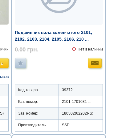
Подшипник вала коленчатого 2101,
2102, 2103, 2104, 2105, 2106, 210 ...
0.00
грн.
личии
Нет в наличии
ТЬ
зывов
Код товара:
39372
Кат. номер:
2101-1701031 ...
S)
Зав. номер:
180502(62202RS)
Производитель
SSD