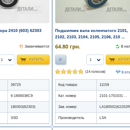
Подшипник вала коленчатого 2101,
ра 2410 (603) 62303
2102, 2103, 2104, 2105, 2106, 210 ...
64.80
грн.
В на
Заканчивается
КУПИ
КУПИТЬ
1
1
(14 голосов)
8 от
Код товара:
11159
39725
Кат. номер:
2101-1701031 ...
6-180603КС9
Зав. номер:
LA180502(62202R
180303(62303)
Производитель
LSA
SSD