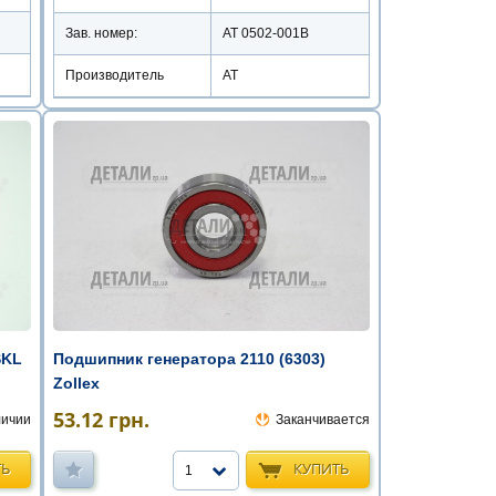
Зав. номер:
AT 0502-001B
Производитель
АТ
SKL
Подшипник генератора 2110 (6303)
Zollex
53.12
грн.
личии
Заканчивается
ТЬ
КУПИТЬ
1