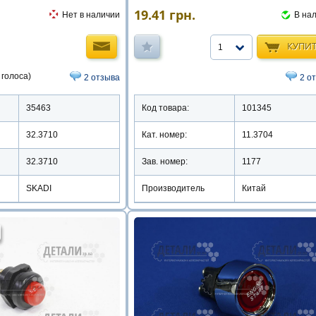
19.41
грн.
Нет в наличии
В на
КУПИ
1
 голоса)
2 отзыва
2 о
35463
Код товара:
101345
32.3710
Кат. номер:
11.3704
32.3710
Зав. номер:
1177
SKADI
Производитель
Китай