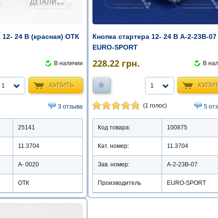
 12- 24 В (красная) ОТК
Кнопка стартера 12- 24 В А-2-23В-07
EURO-SPORT
228.22
грн.
В наличии
В на
КУПИТЬ
КУПИ
1
1
(1 голос)
3 отзыва
5 от
25141
Код товара:
100875
11.3704
Кат. номер:
11.3704
А- 0020
Зав. номер:
А-2-23В-07
ОТК
Производитель
EURO-SPORT