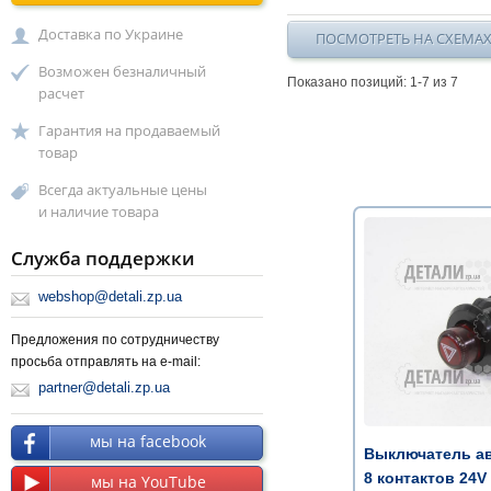
Доставка по Украине
ПОСМОТРЕТЬ НА СХЕМА
Возможен безналичный
Показано позиций: 1-
7
из 7
расчет
Гарантия на продаваемый
товар
Всегда актуальные цены
и наличие товара
Служба поддержки
webshop@detali.zp.ua
Предложения по сотрудничеству
просьба отправлять на e-mail:
partner@detali.zp.ua
мы на facebook
Выключатель а
8 контактов 24V 
мы на YouTube