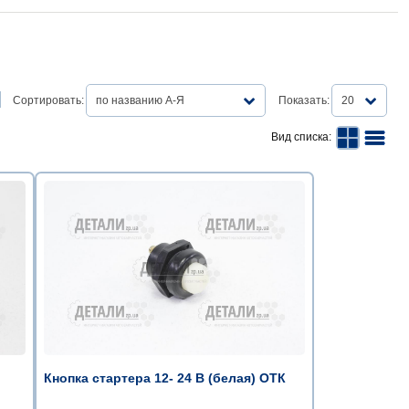
Сортировать:
по названию А-Я
Показать:
20
Вид списка:
Кнопка стартера 12- 24 В (белая) ОТК