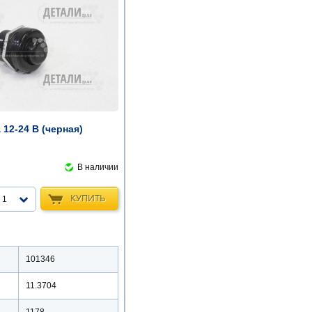
 12-24 В (черная)
В наличии
КУПИТЬ
1
101346
11.3704
1178