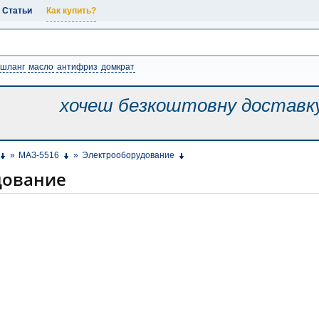
Статьи
Как купить?
шланг
масло
антифриз
домкрат
хочеш безкоштовну
доставк
»
МАЗ-5516
»
Электрооборудование
дование