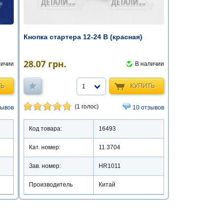
Кнопка стартера 12-24 В (красная)
28.07
грн.
В наличии
личии
КУПИТЬ
ТЬ
1
(1 голос)
10 отзывов
зывов
Код товара:
16493
Кат. номер:
11.3704
Зав. номер:
HR1011
Производитель
Китай