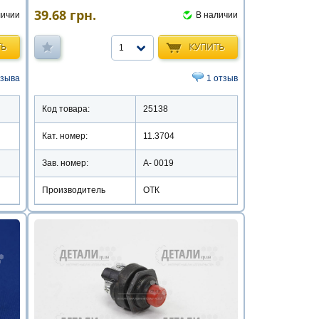
39.68
грн.
личии
В наличии
ТЬ
КУПИТЬ
1
тзыва
1 отзыв
Код товара:
25138
Кат. номер:
11.3704
Зав. номер:
А- 0019
Производитель
ОТК