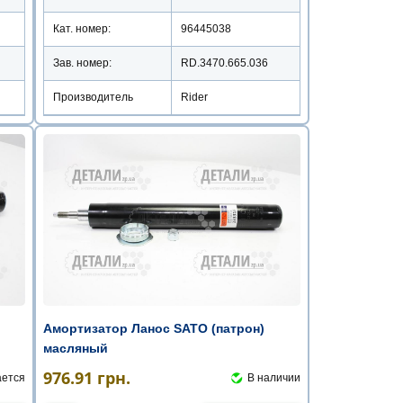
Кат. номер:
96445038
Зав. номер:
RD.3470.665.036
Производитель
Rider
Амортизатор Ланос SATO (патрон)
масляный
976.91
грн.
ается
В наличии