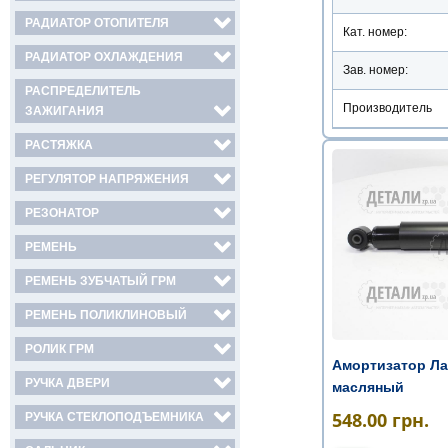
РАДИАТОР ОТОПИТЕЛЯ
Кат. номер:
РАДИАТОР ОХЛАЖДЕНИЯ
Зав. номер:
РАСПРЕДЕЛИТЕЛЬ
Производитель
ЗАЖИГАНИЯ
РАСТЯЖКА
РЕГУЛЯТОР НАПРЯЖЕНИЯ
РЕЗОНАТОР
РЕМЕНЬ
РЕМЕНЬ ЗУБЧАТЫЙ ГРМ
РЕМЕНЬ ПОЛИКЛИНОВЫЙ
РОЛИК ГРМ
Амортизатор Ла
РУЧКА ДВЕРИ
масляный
548.00
грн.
РУЧКА СТЕКЛОПОДЪЕМНИКА