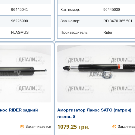
96445041
Кат. номер:
96445038
96226990
Зав. номер:
RD.3470.365.501
FLAGMUS
Производитель
Rider
нос RIDER задний
Амортизатор Ланос SATO (патрон)
газовый
1079.25
грн.
Заканчивается
Заканчив