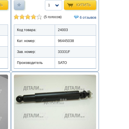
ТЬ
КУПИТЬ
1
(5 голосов)
6 отзывов
Код товара:
24003
Кат. номер:
96445038
Зав. номер:
33331F
Производитель
SATO