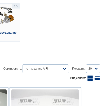
677
орудование
Сортировать:
по названию А-Я
Показать:
20
Вид списка: