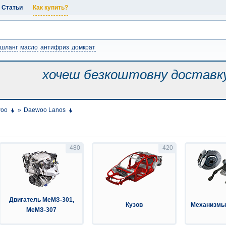
Статьи
Как купить?
шланг
масло
антифриз
домкрат
хочеш безкоштовну
доставк
oo
»
Daewoo Lanos
480
420
Двигатель МеМЗ-301,
Кузов
Механизмы
МеМЗ-307