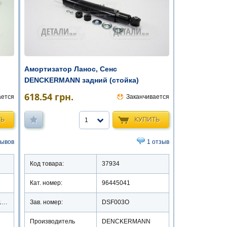
Амортизатор Ланос, Сенс
DENCKERMANN задний (стойка)
масляный
618.54
грн.
ается
Заканчивается
ТЬ
КУПИТЬ
1
зывов
1 отзыв
Код товара:
37934
Кат. номер:
96445041
96226990/1304021/1304.3093
Зав. номер:
DSF003O
Производитель
DENCKERMANN