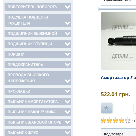
ПОВТОРИТЕЛЬ ПОВОРОТА
ПОДУШКА ПОДВЕСКИ
ГЛУШИТЕЛЯ
ПОДШИПНИК ВЫЖИМНОЙ
ПОДШИПНИК СТУПИЦЫ
ПОРШНИ
ПРЕДОХРАНИТЕЛЬ
ПРОВОДА ВЫСОКОГО
Амортизатор Л
НАПРЯЖЕНИЯ
ПРОКЛАДКИ
522.01
грн.
ПЫЛЬНИК АМОРТИЗАТОРА
ПЫЛЬНИК НАКОНЕЧНИКА
(8
ПЫЛЬНИК ШАРОВОЙ ОПОРЫ
ПЫЛЬНИК ШРУС
Код товара: