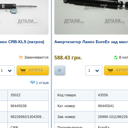
нос CRB-KLS (патрон)
Амортизатор Ланос EuroEx зад мас
588.43
грн.
Заканчивается
В на
КУПИТЬ
КУПИ
1
1
1 отзыв
35022
Код товара:
43556
96445038
Кат. номер:
96445041
96226992/13043091G/13043-D0971G
Зав. номер:
2
CRB
Производитель
EuroEx