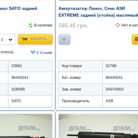
нос SATO задний
Амортизатор Ланос, Сенс ASR
EXTREME задний (стойка) масляны
585.45
грн.
В наличии
Нет в на
КУПИТЬ
1
 голоса)
2 отзыва
23891
Код товара:
32788
96445041
Кат. номер:
96445041
32858R
Зав. номер:
SA070003
SATO
Производитель
ASR