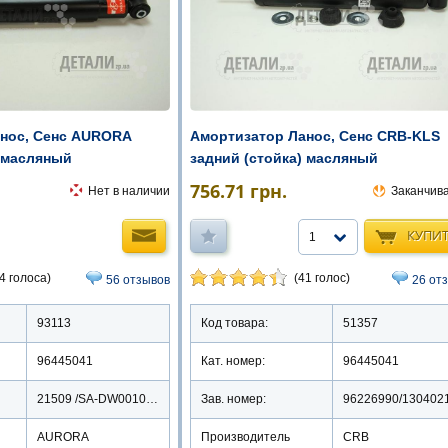
нос, Сенс AURORA
Амортизатор Ланос, Сенс CRB-KLS
) масляный
задний (стойка) масляный
756.71
грн.
Нет в наличии
Заканчив
КУПИ
1
4 голоса)
(41 голос)
56 отзывов
26 от
93113
Код товара:
51357
96445041
Кат. номер:
96445041
21509 /SA-DW0010OR
Зав. номер:
AURORA
Производитель
CRB