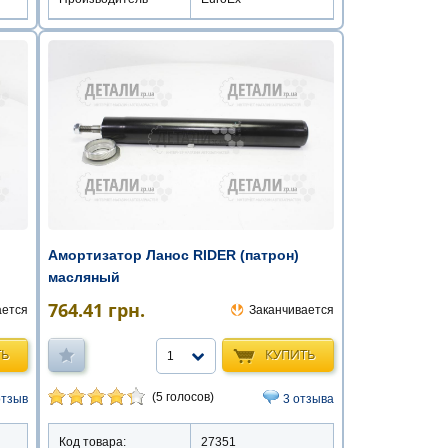
Амортизатор Ланос RIDER (патрон)
масляный
764.41
грн.
ается
Заканчивается
ТЬ
КУПИТЬ
1
(5 голосов)
отзыв
3 отзыва
Код товара:
27351