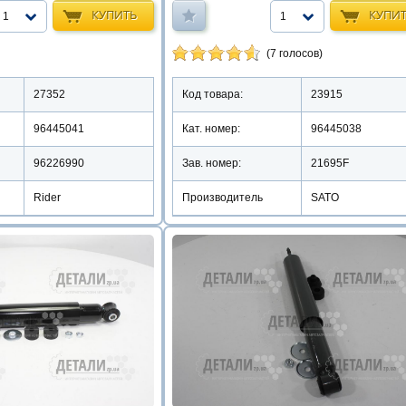
КУПИТЬ
КУПИ
1
1
(7 голосов)
27352
Код товара:
23915
96445041
Кат. номер:
96445038
96226990
Зав. номер:
21695F
Rider
Производитель
SATO