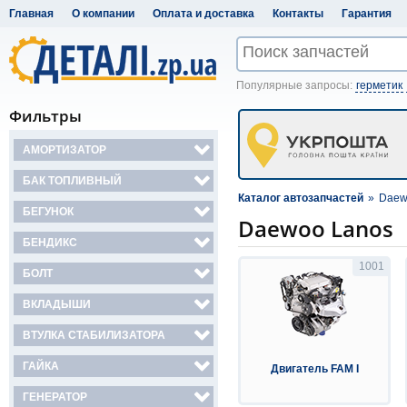
Главная
О компании
Оплата и доставка
Контакты
Гарантия
Популярные запросы:
герметик
Фильтры
АМОРТИЗАТОР
БАК ТОПЛИВНЫЙ
Каталог автозапчастей
»
Daew
БЕГУНОК
Daewoo Lanos
БЕНДИКС
1001
БОЛТ
ВКЛАДЫШИ
ВТУЛКА СТАБИЛИЗАТОРА
ГАЙКА
Двигатель FAM I
ГЕНЕРАТОР