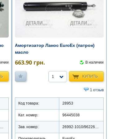
ло
Амортизатор Ланос EuroEx (патрон)
масло
663.90
грн.
личии
В наличии
ТЬ
КУПИТЬ
1
1 отзыв
Код товара:
28953
Кат. номер:
96445038
6990-1011/96226990
Зав. номер:
26992-1010/96226992
Производитель
EuroEx