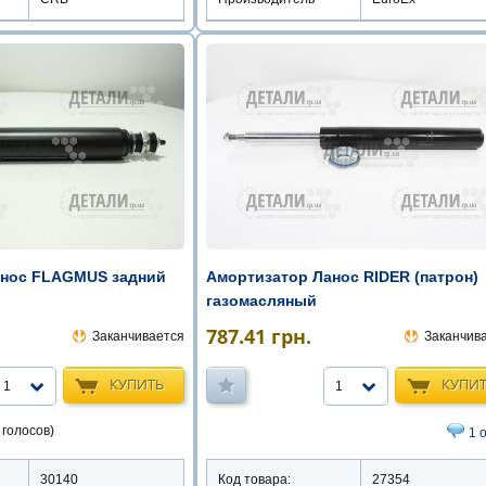
анос FLAGMUS задний
Амортизатор Ланос RIDER (патрон)
газомасляный
787.41
грн.
Заканчивается
Заканчив
КУПИТЬ
КУПИ
1
1
 голосов)
1 
30140
Код товара:
27354