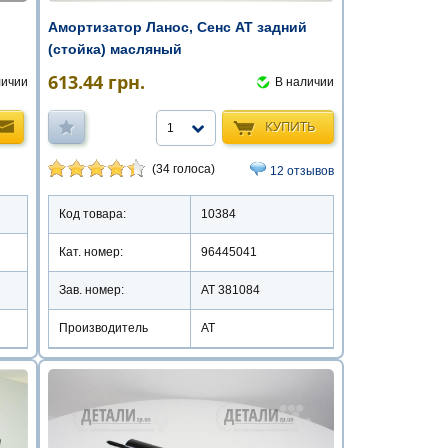
Амортизатор Ланос, Сенс AT задний
(стойка) масляный
й
613.44
грн.
В наличии
личии
КУПИТЬ
1
(34 голоса)
12 отзывов
Код товара:
10384
Кат. номер:
96445041
Зав. номер:
AT 381084
Производитель
АТ