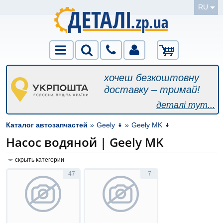
RU
хочеш безкоштовну
доставку – тримай!
деталі тут...
Каталог автозапчастей
»
Geely
»
Geely MK
Насос водяной | Geely MK
скрыть категории
47
7