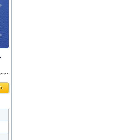
.
личии
ТЬ