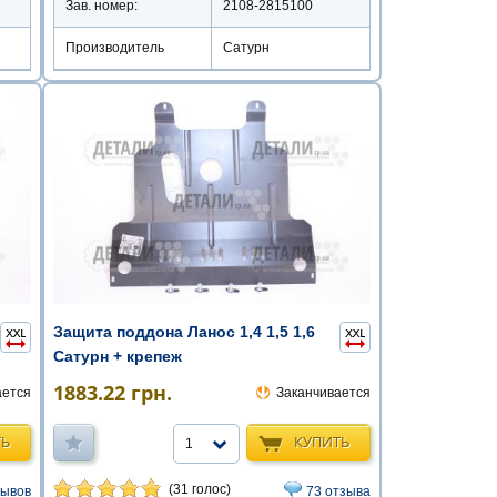
Зав. номер:
2108-2815100
Производитель
Сатурн
Защита поддона Ланос 1,4 1,5 1,6
Сатурн + крепеж
1883.22
грн.
ается
Заканчивается
ТЬ
КУПИТЬ
1
(31 голос)
зывов
73 отзыва