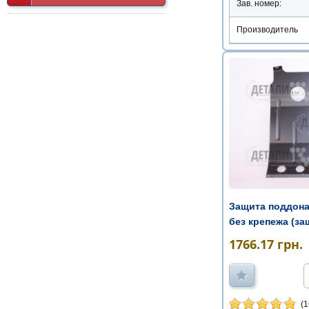
Зав. номер:
Производитель
Защита поддона
без крепежа (за
двига ...
1766.17
грн.
(1