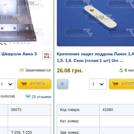
 Шевроле Авео 3
Крепление защит поддона Ланос 1,4
1,5. 1,6. Сенс (голая 1 шт) Uni ...
26.08
грн.
Заканчивается
В на
КУПИТЬ
КУПИ
1
1
 голосов)
25 отзывов
56075
Код товара:
41080
Кат. номер:
Т-250, Т-255
Зав. номер:
.