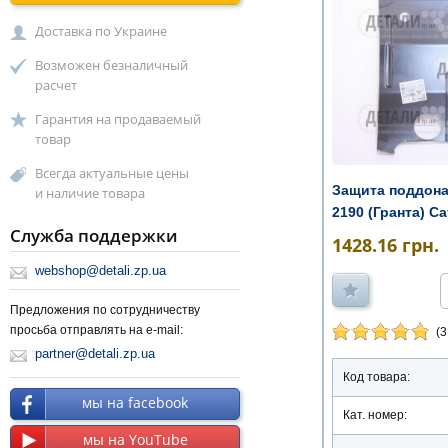
Доставка по Украине
Возможен безналичный
расчет
Гарантия на продаваемый
товар
Всегда актуальные цены
Защита поддона 1
и наличие товара
2190 (Гранта) С
Служба поддержки
...
1428.16
грн.
webshop@detali.zp.ua
Предложения по сотрудничеству
просьба отправлять на e-mail:
(3
partner@detali.zp.ua
Код товара:
мы на facebook
Кат. номер:
мы на YouTube