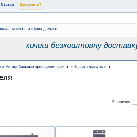
Статьи
Как купить?
шланг
масло
антифриз
домкрат
хочеш безкоштовну
доставк
и
»
Автомобильные принадлежности
»
Защита двигателя
еля
В наличии: