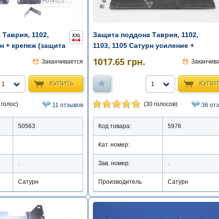
Таврия, 1102,
Защита поддона Таврия, 1102,
рн + крепеж (защита
1103, 1105 Сатурн усиление +
крепеж ( ...
1017.65
грн.
Заканчивается
Заканчив
КУПИТЬ
КУПИ
1
1
 голос)
(30 голосов)
11 отзывов
36 от
50563
Код товара:
5976
Кат. номер:
.
Зав. номер:
.
Сатурн
Производитель
Сатурн