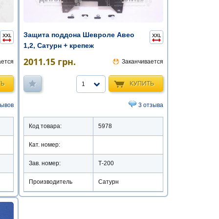
Защита поддона Шевроле Авео
1,2, Сатурн + крепеж
2011.15
грн.
ается
Заканчивается
ТЬ
КУПИТЬ
1
зывов
3 отзыва
Код товара:
5978
Кат. номер:
Зав. номер:
Т-200
Производитель
Сатурн