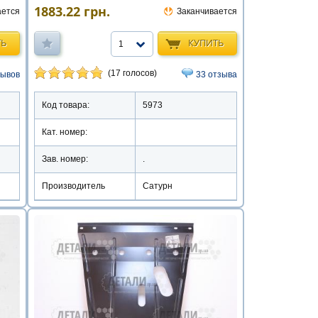
1883.22
грн.
ается
Заканчивается
ТЬ
КУПИТЬ
1
(17 голосов)
зывов
33 отзыва
Код товара:
5973
Кат. номер:
Зав. номер:
.
Производитель
Сатурн