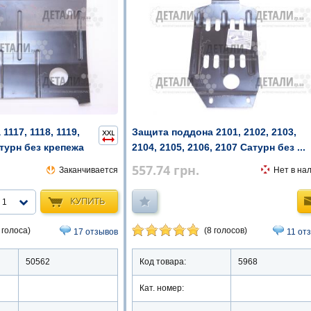
117, 1118, 1119,
Защита поддона 2101, 2102, 2103,
атурн без крепежа
2104, 2105, 2106, 2107 Сатурн без ...
557.74
грн.
Заканчивается
Нет в на
КУПИТЬ
1
 голоса)
(8 голосов)
17 отзывов
11 от
50562
Код товара:
5968
Кат. номер: