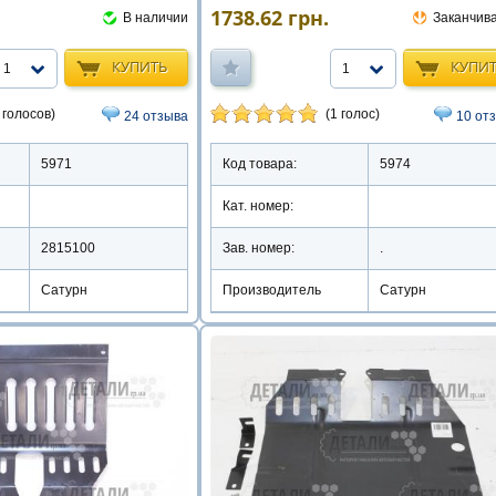
1738.62
грн.
В наличии
Заканчив
КУПИТЬ
КУПИ
1
1
 голосов)
(1 голос)
24 отзыва
10 от
5971
Код товара:
5974
Кат. номер:
2815100
Зав. номер:
.
Сатурн
Производитель
Сатурн