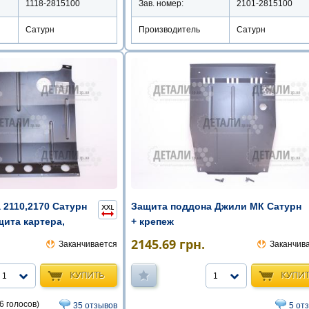
1118-2815100
Зав. номер:
2101-2815100
Сатурн
Производитель
Сатурн
 2110,2170 Сатурн
Защита поддона Джили МК Сатурн
щита картера,
+ крепеж
2145.69
грн.
Заканчивается
Заканчив
КУПИТЬ
КУПИ
1
1
6 голосов)
35 отзывов
5 от