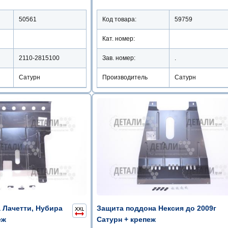
50561
Код товара:
59759
Кат. номер:
2110-2815100
Зав. номер:
.
Сатурн
Производитель
Сатурн
 Лачетти, Нубира
Защита поддона Нексия до 2009г
еж
Сатурн + крепеж