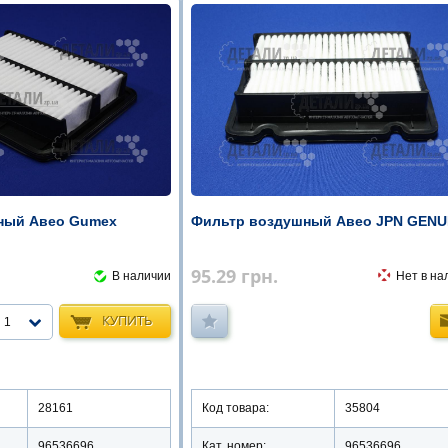
ный Авео Gumex
Фильтр воздушный Авео JPN GENU
95.29
грн.
В наличии
Нет в на
КУПИТЬ
1
28161
Код товара:
35804
96536696
Кат. номер:
96536696