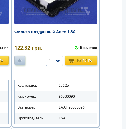
Фильтр воздушный Авео LSA
122.32
грн.
личии
В наличии
ТЬ
КУПИТЬ
1
Код товара:
27125
Кат. номер:
96536696
Зав. номер:
LA AF 96536696
Производитель
LSA