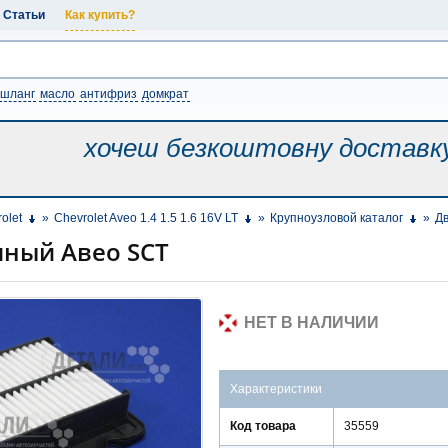
Статьи
Как купить?
шланг
масло
антифриз
домкрат
хочеш безкоштовну
доставк
olet
»
Chevrolet Aveo 1.4 1.5 1.6 16V LT
»
Крупноузловой каталог
»
Дв
ный Авео SCT
НЕТ В НАЛИЧИИ
Характеристики
Код товара
35559