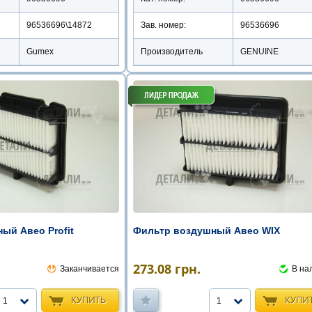
96536696\14872
Зав. номер:
96536696
Gumex
Производитель
GENUINE
ый Авео Profit
Фильтр воздушный Авео WIX
273.08
грн.
Заканчивается
В на
КУПИТЬ
КУПИ
1
1