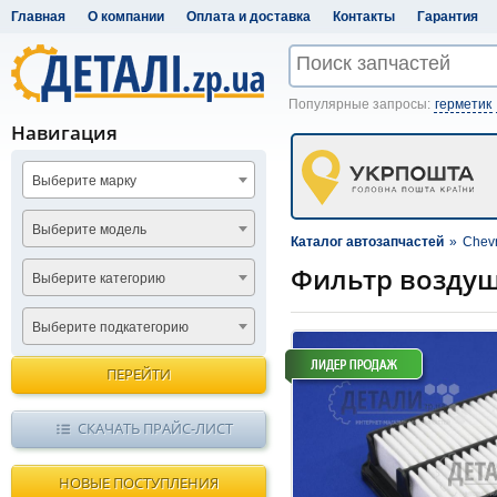
Главная
О компании
Оплата и доставка
Контакты
Гарантия
Популярные запросы:
герметик
Навигация
Выберите марку
Выберите модель
Каталог автозапчастей
»
Chevr
Фильтр воздуш
Выберите категорию
Выберите подкатегорию
ПЕРЕЙТИ
СКАЧАТЬ ПРАЙС-ЛИСТ
НОВЫЕ ПОСТУПЛЕНИЯ