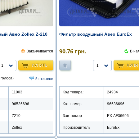
ый Авео Zollex Z-210
Фильтр воздушный Авео EuroEx
90.76
грн.
Заканчивается
В на
КУПИТЬ
КУПИ
1
1
 голоса)
5 отзывов
11003
Код товара:
24934
96536696
Кат. номер:
96536696
Z210
Зав. номер:
EX-AF36696
Zollex
Производитель
EuroEx