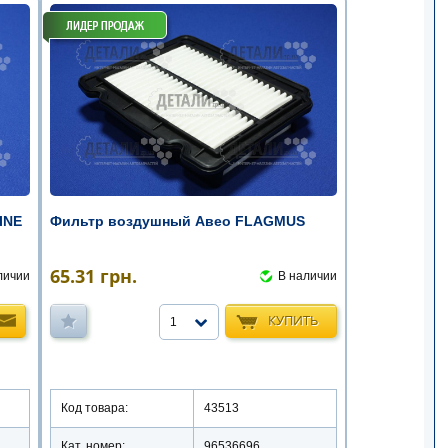
INE
Фильтр воздушный Авео FLAGMUS
65.31
грн.
личии
В наличии
КУПИТЬ
1
Код товара:
43513
Кат. номер:
96536696