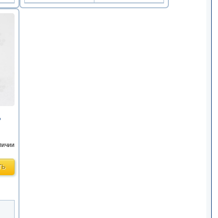
о
личии
ТЬ