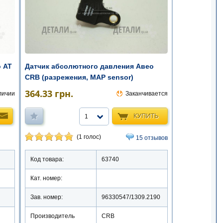
Датчик абсолютного давления Авео
 АТ
CRB (разрежения, MAP sensor)
364.33
грн.
Заканчивается
личии
КУПИТЬ
1
(1 голос)
15 отзывов
Код товара:
63740
Кат. номер:
Зав. номер:
96330547/1309.2190
Производитель
CRB