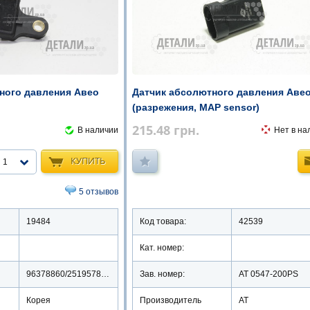
ного давления Авео
Датчик абсолютного давления Авео
(разрежения, MAP sensor)
215.48
грн.
В наличии
Нет в на
КУПИТЬ
1
5 отзывов
19484
Код товара:
42539
Кат. номер:
96378860/25195788/25195787
Зав. номер:
AT 0547-200PS
Корея
Производитель
АТ