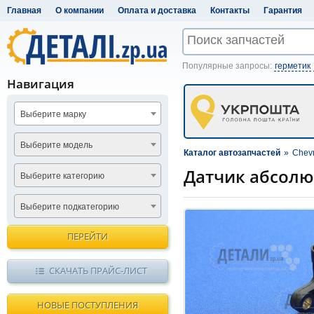
Главная
О компании
Оплата и доставка
Контакты
Гарантия
Популярные запросы:
герметик
Навигация
Выберите марку
Выберите модель
Каталог автозапчастей
»
Chevr
Датчик абсолю
Выберите категорию
Выберите подкатегорию
ПЕРЕЙТИ
СКАЧАТЬ ПРАЙС-ЛИСТ
НОВЫЕ ПОСТУПЛЕНИЯ