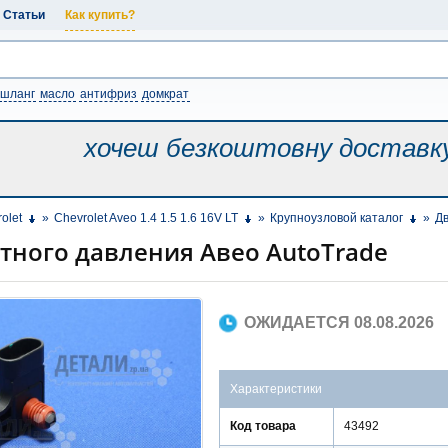
Статьи
Как купить?
шланг
масло
антифриз
домкрат
хочеш безкоштовну
доставк
olet
»
Chevrolet Aveo 1.4 1.5 1.6 16V LT
»
Крупноузловой каталог
»
Дв
тного давления Авео AutoTrade
ОЖИДАЕТСЯ 08.08.2026
Характеристики
Код товара
43492