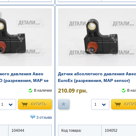
ного давления Авео
Датчик абсолютного давления Аве
 (разрежения, MAP se
EuroEx (разрежения, MAP sensor)
210.09
грн.
В наличии
В на
КУПИТЬ
КУПИ
1
1
3 отзыва
104044
Код товара:
104052