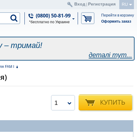
Вход
Регистрация
RU
|
(0800) 50-81-99
Перейти в корзину
Оформить заказ
*бесплатно по Украине
у – тримай!
деталі тут...
ля FAM I
я)
КУПИТЬ
1