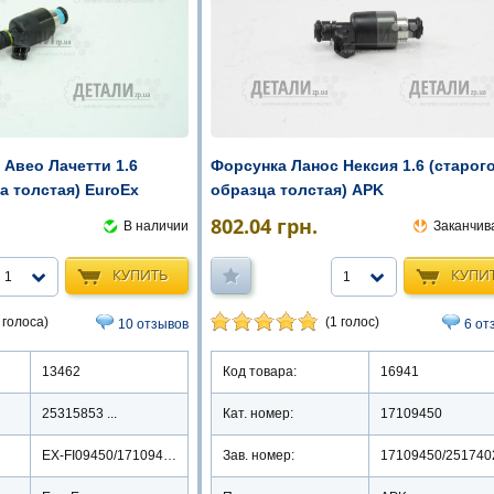
 Авео Лачетти 1.6
Форсунка Ланос Нексия 1.6 (старог
а толстая) EuroEx
образца толстая) APK
802.04
грн.
В наличии
Заканчив
КУПИТЬ
КУПИ
1
1
 голоса)
(1 голос)
10 отзывов
6 от
13462
Код товара:
16941
25315853 ...
Кат. номер:
17109450
EX-FI09450/17109450
Зав. номер:
17109450/251740