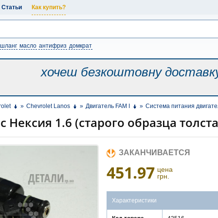
Статьи
Как купить?
шланг
масло
антифриз
домкрат
хочеш безкоштовну
доставк
olet
»
Chevrolet Lanos
»
Двигатель FAM I
»
Система питания двигате
 Нексия 1.6 (старого образца толста
ЗАКАНЧИВАЕТСЯ
451.97
цена
грн.
Характеристики