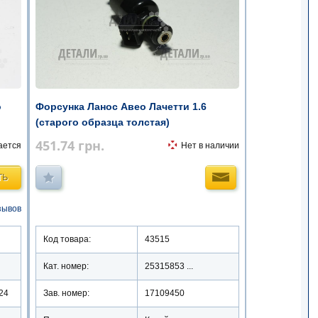
о
Форсунка Ланос Авео Лачетти 1.6
(старого образца толстая)
451.74
грн.
ается
Нет в наличии
ТЬ
зывов
Код товара:
43515
Кат. номер:
25315853 ...
24
Зав. номер:
17109450