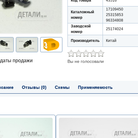
Код товара
43516
17109450
Каталожный
25315853
номер
96334808
Заводской
25174024
номер
Производитель
Китай
 даты продажи
Вы не голосовали
исание
Отзывы (0)
Схемы
Применяемость