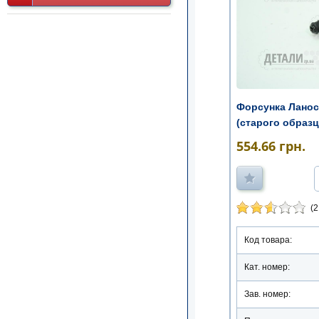
Форсунка Ланос
(старого образц
554.66
грн.
(2
Код товара:
Кат. номер:
Зав. номер: