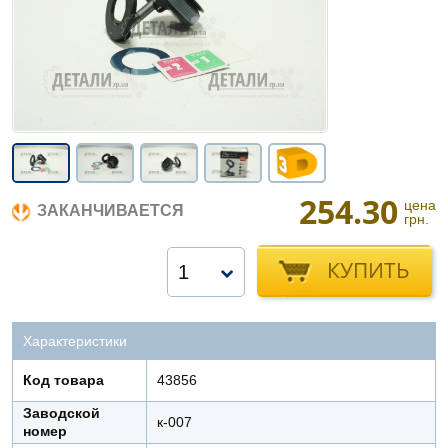
254.30
цена
ЗАКАНЧИВАЕТСЯ
грн.
КУПИТЬ
1
Характеристики
Код товара
43856
Заводской
к-007
номер