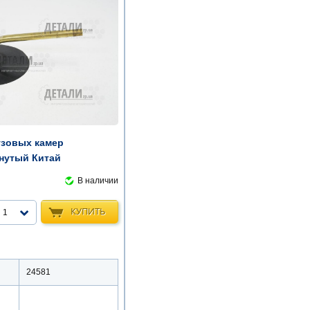
узовых камер
нутый Китай
В наличии
КУПИТЬ
1
24581