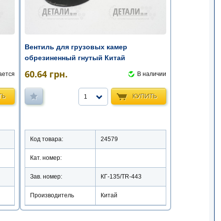
Вентиль для грузовых камер
обрезиненный гнутый Китай
60.64
грн.
ается
В наличии
ТЬ
КУПИТЬ
1
Код товара:
24579
Кат. номер:
Зав. номер:
КГ-135/TR-443
Производитель
Китай