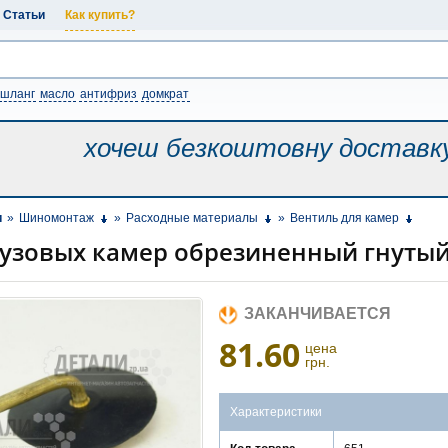
Статьи
Как купить?
шланг
масло
антифриз
домкрат
хочеш безкоштовну
доставк
и
»
Шиномонтаж
»
Расходные материалы
»
Вентиль для камер
рузовых камер обрезиненный гнутый
ЗАКАНЧИВАЕТСЯ
81.60
цена
грн.
Характеристики