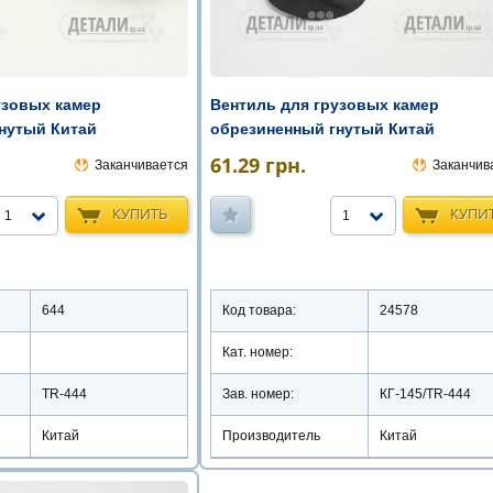
узовых камер
Вентиль для грузовых камер
нутый Китай
обрезиненный гнутый Китай
61.29
грн.
Заканчивается
Заканчив
КУПИТЬ
КУПИ
1
1
644
Код товара:
24578
Кат. номер:
TR-444
Зав. номер:
КГ-145/TR-444
Китай
Производитель
Китай