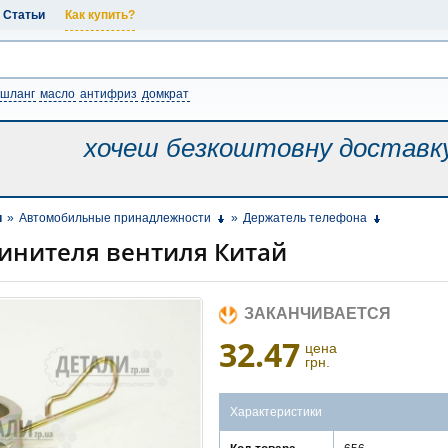
Статьи
Как купить?
шланг
масло
антифриз
домкрат
хочеш безкоштовну
доставк
и
»
Автомобильные принадлежности
»
Держатель телефона
инителя вентиля Китай
ЗАКАНЧИВАЕТСЯ
32.47
цена
грн.
Характеристики