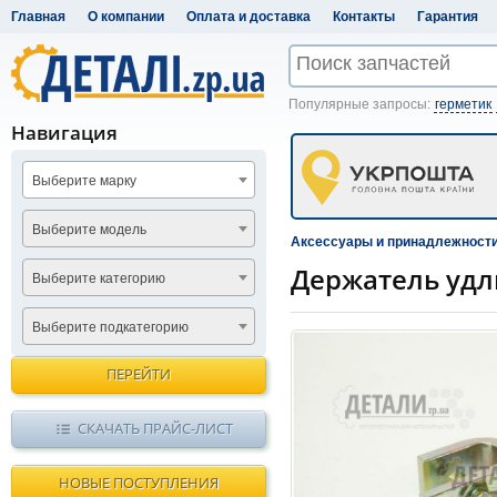
Главная
О компании
Оплата и доставка
Контакты
Гарантия
Популярные запросы:
герметик
Навигация
Выберите марку
Выберите модель
Аксессуары и принадлежност
Держатель удл
Выберите категорию
Выберите подкатегорию
ПЕРЕЙТИ
СКАЧАТЬ ПРАЙС-ЛИСТ
НОВЫЕ ПОСТУПЛЕНИЯ