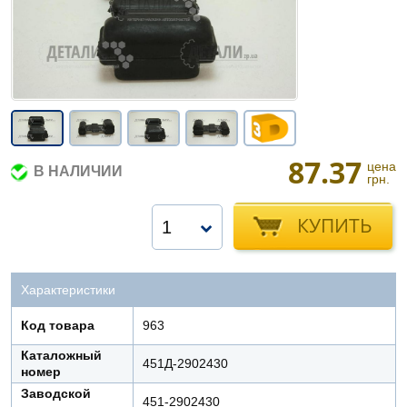
87.37
цена
В НАЛИЧИИ
грн.
КУПИТЬ
1
Характеристики
Код товара
963
Каталожный
451Д-2902430
номер
Заводской
451-2902430