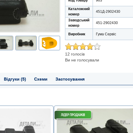
Код товару
963
Каталожний
451Д-2902430
номер
Заводський
451-2902430
номер
Виробник
Гума Сервіс
12 голосів
Ви не голосували
Відгуки (5)
Схеми
Застосування