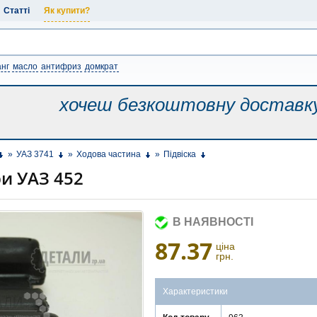
Статті
Як купити?
нг
масло
антифриз
домкрат
хочеш безкоштовну
доставк
»
УАЗ 3741
»
Ходова частина
»
Підвіска
и УАЗ 452
В НАЯВНОСТІ
87.37
ціна
грн.
Характеристики