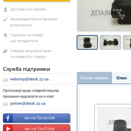
Доставка по Україні
Можливий безготівковий
розрахунок
Гарантія на товар,
що продається
Завжди актуальні ціни
та наявність товару
Служба підтримки
Схожі товари
Опис
webshop@detali.zp.ua
Пропозиції щодо співробітництва
прохання надсилати на e-mail:
partner@detali.zp.ua
ми на facebook
ми на YouTube