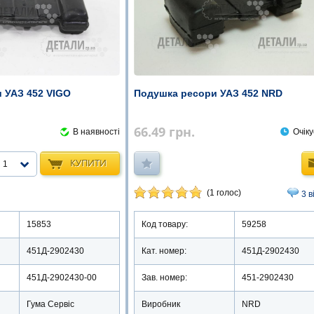
 УАЗ 452 VIGO
Подушка ресори УАЗ 452 NRD
66.49
грн.
В наявності
Очіку
КУПИТИ
1
(1 голос)
3 в
15853
Код товару:
59258
451Д-2902430
Кат. номер:
451Д-2902430
451Д-2902430-00
Зав. номер:
451-2902430
Гума Сервіс
Виробник
NRD