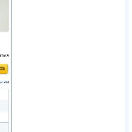
ється
ідгука