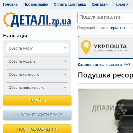
Головна
Про компанію
Оплата і доставка
Контакти
Гарантія
Популярні запити:
герметик
шла
Навігація
Оберіть марку
Оберіть модель
Каталог автозапчастин
»
УАЗ
Подушка ресор
Оберіть категорію
Оберіть підкатегорію
ПЕРЕЙТИ
ЗАВАНТАЖИТИ ПРАЙС
НОВІ НАДХОДЖЕННЯ