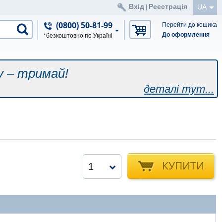
Вхід
Реєстрація
UA
|
(0800) 50-81-99
Перейти до кошика
До оформлення
*безкоштовно по Україні
у – тримай!
деталі тут...
КУПИТИ
1