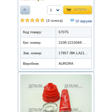
КУПИТИ
1
(3 голоса)
10 відгуків
Код товару:
57075
Кат. номер:
2108-2215068 ...
Зав. номер:
17857 /BK-LA2110IN
Виробник
AURORA