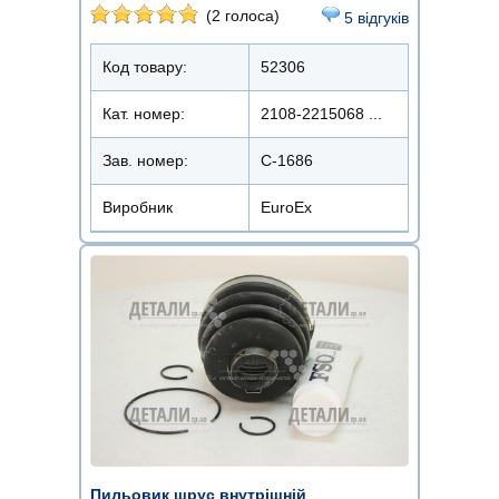
(2 голоса)
5 відгуків
Код товару:
52306
Кат. номер:
2108-2215068 ...
Зав. номер:
C-1686
Виробник
EuroEx
Пильовик шрус внутрішній