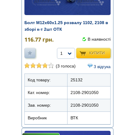
Болт М12х60х1.25 розвалу 1102, 2108 в
зборі к-т 2шт ОТК
116.77
грн.
В наявності
КУПИТИ
1
(3 голоса)
3 відгука
Код товару:
25132
Кат. номер:
2108-2901050
Зав. номер:
2108-2901050
Виробник
ВТК