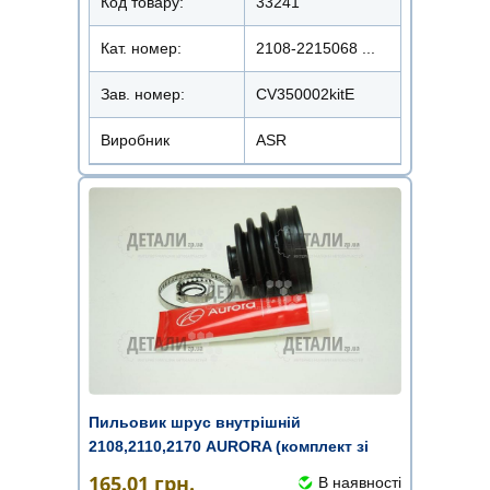
Код товару:
33241
Кат. номер:
2108-2215068 ...
Зав. номер:
CV350002kitE
Виробник
ASR
Пильовик шрус внутрішній
2108,2110,2170 AURORA (комплект зі
змащен ...
165.01
грн.
В наявності