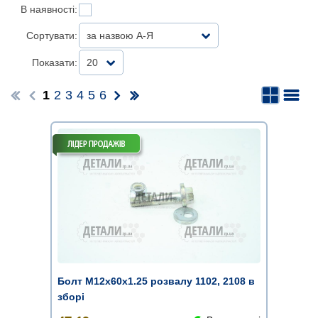
В наявності:
Сортувати:
за назвою А-Я
Показати:
20
1
2
3
4
5
6
Болт М12х60х1.25 розвалу 1102, 2108 в
зборі