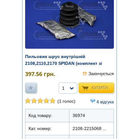
Пильовик шрус внутрішній
2108,2110,2170 SPIDAN (комплект зі
змащен ...
397.56
грн.
Закінчується
КУПИТИ
1
(1 голос)
4 відгука
Код товару:
36974
Кат. номер:
2108-2215068 ...