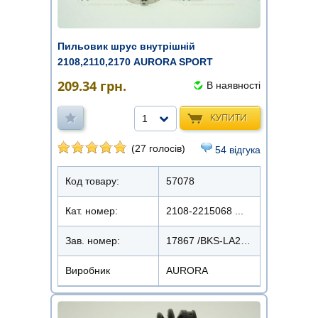
Пильовик шрус внутрішній
2108,2110,2170 AURORA SPORT
(комплект зі ...
209.34
грн.
В наявності
КУПИТИ
1
(27 голосів)
54 відгука
Код товару:
57078
Кат. номер:
2108-2215068 ...
Зав. номер:
17867 /BKS-LA2110IN
Виробник
AURORA