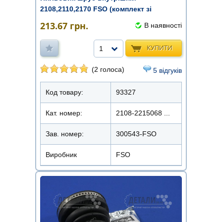
2108,2110,2170 FSO (комплект зі
змащенням)
213.67
грн.
В наявності
КУПИТИ
1
(2 голоса)
5 відгуків
Код товару:
93327
Кат. номер:
2108-2215068 ...
Зав. номер:
300543-FSO
Виробник
FSO