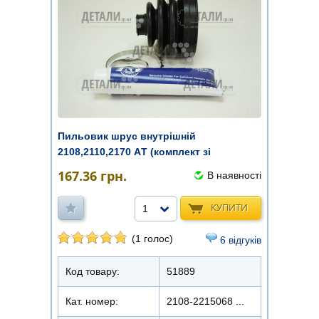
Пильовик шрус внутрішній
2108,2110,2170 AТ (комплект зі
змащенням)
167.36
грн.
В наявності
КУПИТИ
1
(1 голос)
6 відгуків
Код товару:
51889
Кат. номер:
2108-2215068 ...