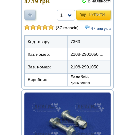
47.19
грн.
В наявності
КУПИТИ
1
(37 голосів)
47 відгуків
Код товару:
7363
Кат. номер:
2108-2901050 ...
Зав. номер:
2108-2901050
Белебей-
Виробник
кріплення