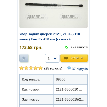
Упор задніх дверей 2121, 2104 (2110
капот) EuroEx 450 мм (газовий ...
173.68
грн.
В наявності
КУПИТИ
1
(25 голосів)
37 відгуків
Код товару:
89506
Кат. номер:
2121-6308010 ...
Зав. номер:
2121-6308015/280N/260N/LD101610EX