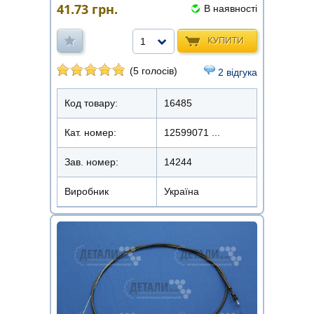
41.73
грн.
В наявності
КУПИТИ
1
(5 голосів)
2 відгука
Код товару:
16485
Кат. номер:
12599071 ...
Зав. номер:
14244
Виробник
Україна