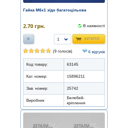
Гайка М6х1 з/до багатоцільова
2.70
грн.
В наявності
КУПИТИ
1
(9 голосів)
6 відгуків
Код товару:
63145
Кат. номер:
15896211
Зав. номер:
25742
Белебей-
Виробник
кріплення