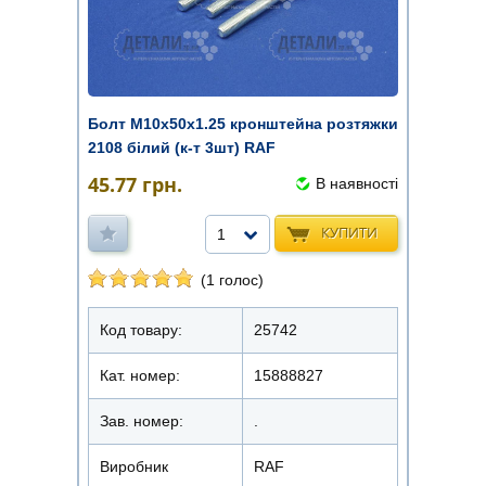
Болт М10х50х1.25 кронштейна розтяжки
2108 білий (к-т 3шт) RAF
45.77
грн.
В наявності
КУПИТИ
1
(1 голос)
Код товару:
25742
Кат. номер:
15888827
Зав. номер:
.
Виробник
RAF