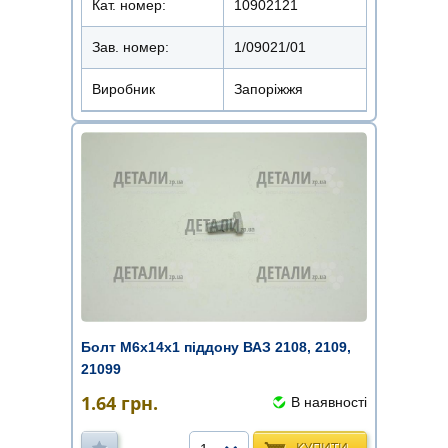
Кат. номер:
10902121
Зав. номер:
1/09021/01
Виробник
Запоріжжя
Болт М6х14х1 піддону ВАЗ 2108, 2109,
21099
1.64
грн.
В наявності
КУПИТИ