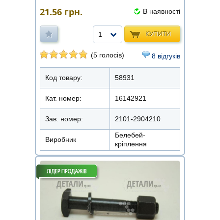
21.56
грн.
В наявності
КУПИТИ
1
(5 голосів)
8 відгуків
Код товару:
58931
Кат. номер:
16142921
Зав. номер:
2101-2904210
Белебей-
Виробник
кріплення