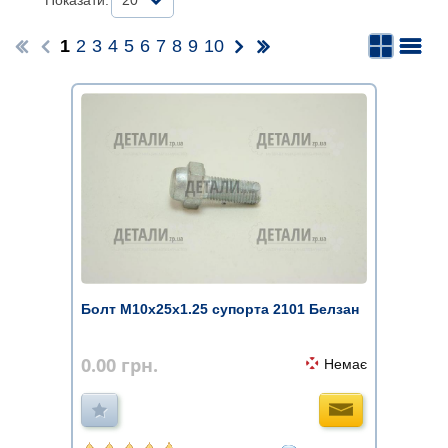
Показати:
20
1
2
3
4
5
6
7
8
9
10
Болт М10х25х1.25 супорта 2101 Белзан
0.00
грн.
Немає