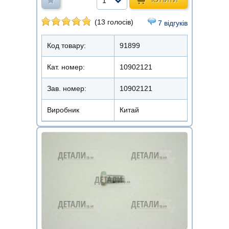
1
(13 голосів)
7 відгуків
Код товару:
91899
Кат. номер:
10902121
Зав. номер:
10902121
Виробник
Китай