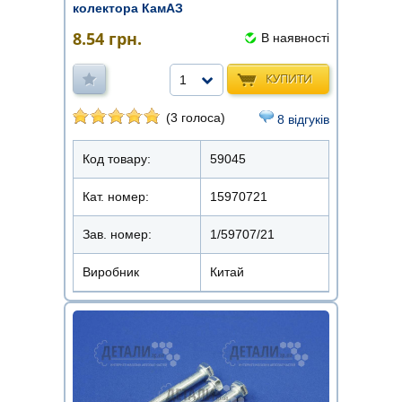
колектора КамАЗ
8.54
грн.
В наявності
КУПИТИ
1
(3 голоса)
8 відгуків
Код товару:
59045
Кат. номер:
15970721
Зав. номер:
1/59707/21
Виробник
Китай