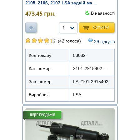
2105, 2106, 2107 LSA задній ма ...
473.45
грн.
В наявності
КУПИТИ
1
(42 голоса)
29 відгуків
Код товару:
53082
Кат. номер:
2101-2915402 ...
Зав. номер:
LA 2101-2915402
Виробник
LSA