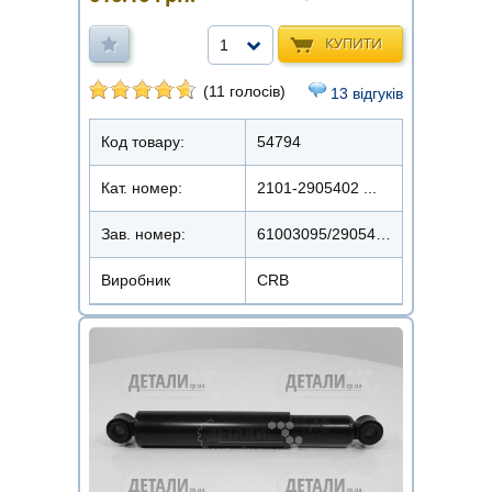
КУПИТИ
1
(11 голосів)
13 відгуків
Код товару:
54794
Кат. номер:
2101-2905402 ...
Зав. номер:
61003095/2905402
Виробник
CRB