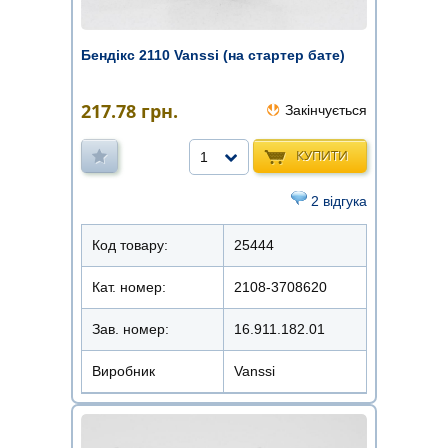
Бендікс 2110 Vanssi (на стартер бате)
217.78
грн.
Закінчується
КУПИТИ
1
2 відгука
Код товару:
25444
Кат. номер:
2108-3708620
Зав. номер:
16.911.182.01
Виробник
Vanssi