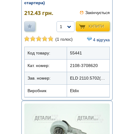
стартера)
212.43
грн.
Закінчується
КУПИТИ
1
(1 голос)
4 відгука
Код товару:
55441
Кат. номер:
2108-3708620
Зав. номер:
ELD 2110.5702(10)
Виробник
Eldix