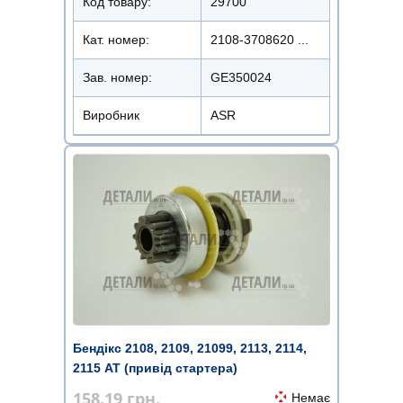
Код товару:
29700
Кат. номер:
2108-3708620 ...
Зав. номер:
GE350024
Виробник
ASR
Бендікс 2108, 2109, 21099, 2113, 2114,
2115 AT (привід стартера)
158.19
грн.
Немає