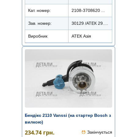
Кат. номер:
2108-3708620 ...
Зав. номер:
30129 /АТЕК 29.3708-600
Виробник
АТЕК Азія
Бендікс 2110 Vanssi (на стартер Bosch з
вилкою)
234.74
грн.
Закінчується