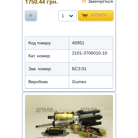
1750.44
грн.
Закінчується
КУПИТИ
1
Код товару:
40951
2101-3706010-10
Кат. номер:
...
Зав. номер:
БСЗ 01
Виробник
Gumex