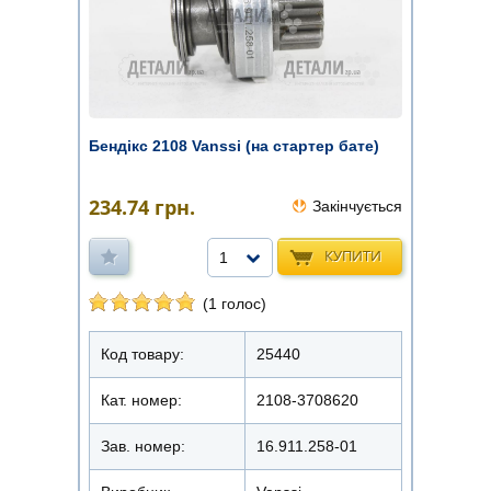
Бендікс 2108 Vanssi (на стартер бате)
234.74
грн.
Закінчується
КУПИТИ
1
(1 голос)
Код товару:
25440
Кат. номер:
2108-3708620
Зав. номер:
16.911.258-01