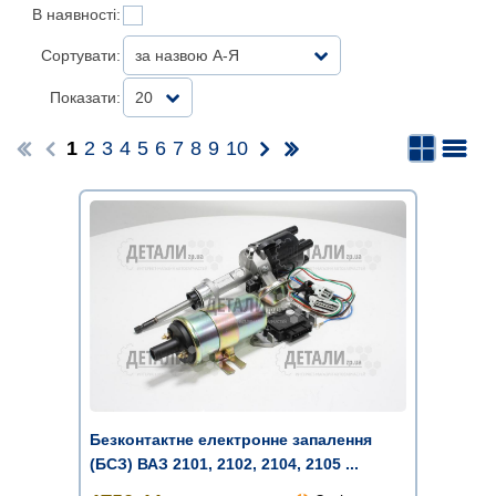
В наявності:
Сортувати:
за назвою А-Я
Показати:
20
1
2
3
4
5
6
7
8
9
10
Безконтактне електронне запалення
(БСЗ) ВАЗ 2101, 2102, 2104, 2105 ...