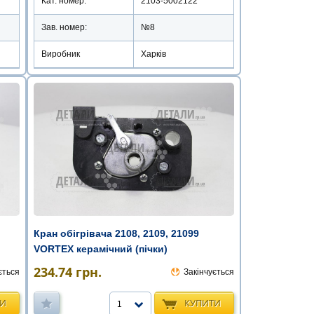
Кат. номер:
2103-5002122
Зав. номер:
№8
Виробник
Харків
Кран обігрівача 2108, 2109, 21099
VORTEX керамічний (пічки)
234.74
грн.
ється
Закінчується
ТИ
КУПИТИ
1