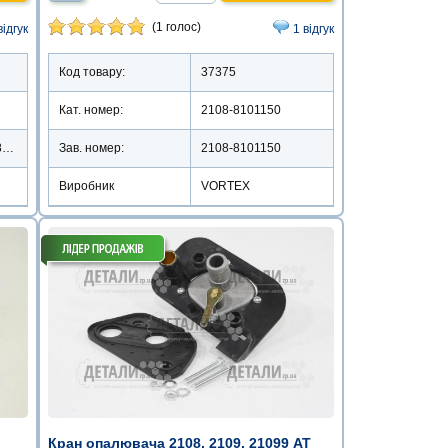
(1 голос)
відгук
1 відгук
Код товару:
37375
Кат. номер:
2108-8101150
EX-2108HV/2108-8101150
Зав. номер:
2108-8101150
Виробник
VORTEX
Кран опалювача 2108, 2109, 21099 АТ