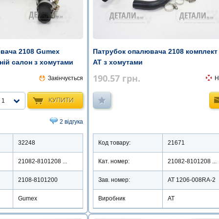
вача 2108 Gumex
Патрубок опалювача 2108 комплект
ній салон з хомутами
АТ з хомутами
190.57
грн.
Закінчується
Н
КУПИТИ
1
2 відгука
32248
Код товару:
21671
21082-8101208 ...
Кат. номер:
21082-8101208 ...
2108-8101200
Зав. номер:
AT 1206-008RA-2
Gumex
Виробник
АТ