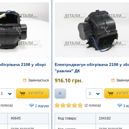
бігрівача 2108 у зборі
Електродвигун обігрівача 2108 у зб
o
"равлик" ДК
916.10
грн.
Закінчується
Закінчу
КУПИТИ
КУПИ
1
1
 голоса)
(2 голоса)
2 відгука
3 в
40645
Код товару:
104182