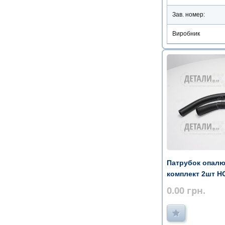
Зав. номер:
Виробник
Патрубок опалю
комплект 2шт H
0.00
грн.