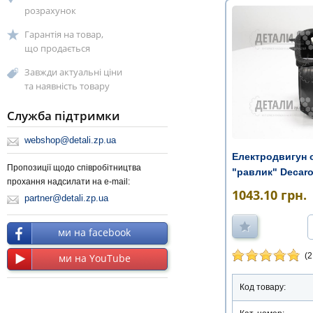
розрахунок
Гарантія на товар,
що продається
Завжди актуальні ціни
та наявність товару
Служба підтримки
webshop@detali.zp.ua
Електродвигун о
Пропозиції щодо співробітництва
"равлик" Decar
прохання надсилати на e-mail:
1043.10
грн.
partner@detali.zp.ua
ми на facebook
(2
ми на YouTube
Код товару: