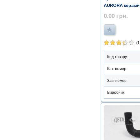
AURORA керамі
0.00
грн.
(1
Код товару:
Кат. номер:
Зав. номер:
Виробник