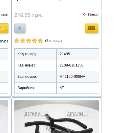
216.93
грн.
Немає
ності
ТИ
(2 голоса)
дгуків
Код товару:
21495
Кат. номер:
2108-8101150
Зав. номер:
AT 1150-008HV
Виробник
АТ