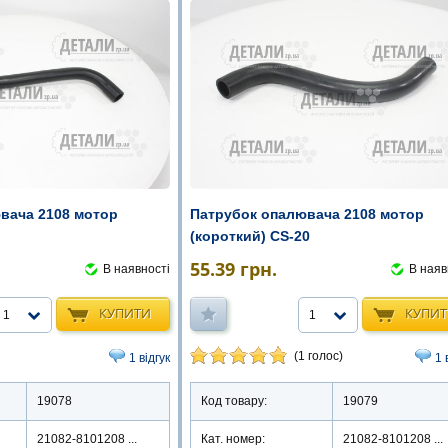
вача 2108 мотор
Патрубок опалювача 2108 мотор
(короткий) CS-20
55.39
грн.
В наявності
В наяв
КУПИТИ
КУПИ
1
1
(1 голос)
1 відгук
1 
19078
Код товару:
19079
21082-8101208 ...
Кат. номер:
21082-8101208 ...