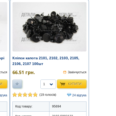
Кліпси капота 2101, 2102, 2103, 2105,
орі
2106, 2107 100шт
66.51
грн.
Закінчується
ється
КУПИТИ
ТИ
1
(19 голосів)
24 відгука
ідгука
Код товару:
95694