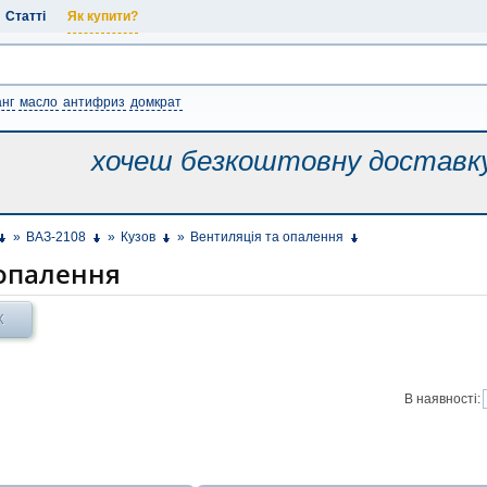
Статті
Як купити?
нг
масло
антифриз
домкрат
хочеш безкоштовну
доставк
»
ВАЗ-2108
»
Кузов
»
Вентиляція та опалення
 опалення
Х
В наявності: