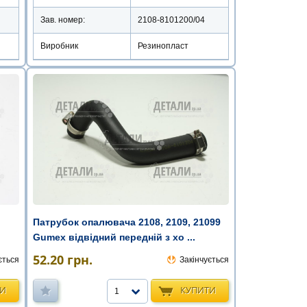
Зав. номер:
2108-8101200/04
Виробник
Резинопласт
Патрубок опалювача 2108, 2109, 21099
Gumex відвідний передній з хо ...
52.20
грн.
ється
Закінчується
ТИ
КУПИТИ
1