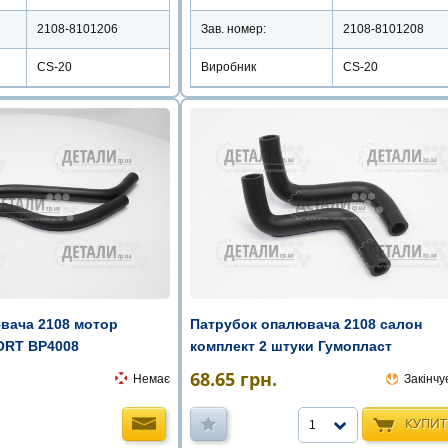
2108-8101206
Зав. номер:
2108-8101208
CS-20
Виробник
CS-20
вача 2108 мотор
Патрубок опалювача 2108 салон
ORT BP4008
комплект 2 штуки Гумопласт
68.65
грн.
Немає
Закінчу
КУПИ
1