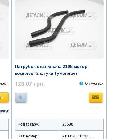
Патрубок опалювача 2108 мотор
комплект 2 штуки Гумопласт
123.07
грн.
ності
Очікується
ТИ
відгук
Код товару:
28688
Кат. номер:
21082-8101208 ...