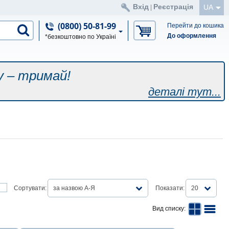
Вхід
Реєстрація
UA
|
(0800) 50-81-99
Перейти до кошика
До оформлення
*безкоштовно по Україні
у – тримай!
деталі тут...
Сортувати:
за назвою А-Я
Показати:
20
Вид списку: