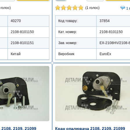
 голос)
(1 голос)
1 
40270
Код товару:
37854
2108-8101150
Кат. номер:
2108-8101150
2108-8101151
Зав. номер:
Китай
Виробник
EuroEx
Кран опалювача 2108, 2109, 21099
2108, 2109, 21099