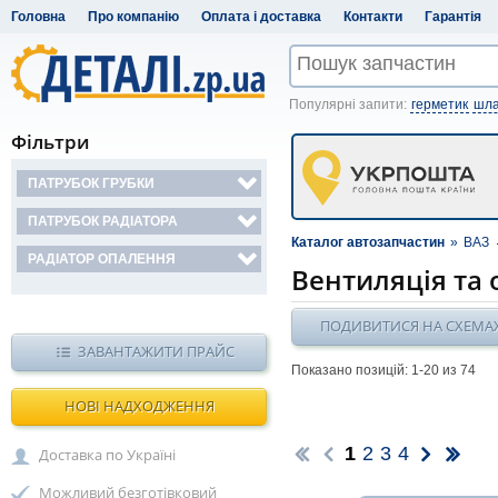
Головна
Про компанію
Оплата і доставка
Контакти
Гарантія
Популярні запити:
герметик
шла
Фільтри
ПАТРУБОК ГРУБКИ
ПАТРУБОК РАДІАТОРА
Каталог автозапчастин
»
ВАЗ
РАДІАТОР ОПАЛЕННЯ
Вентиляція та
ПОДИВИТИСЯ НА СХЕМА
ЗАВАНТАЖИТИ ПРАЙС
Показано позицій: 1-
20
из 74
НОВІ НАДХОДЖЕННЯ
1
2
3
4
Доставка по Україні
Можливий безготівковий