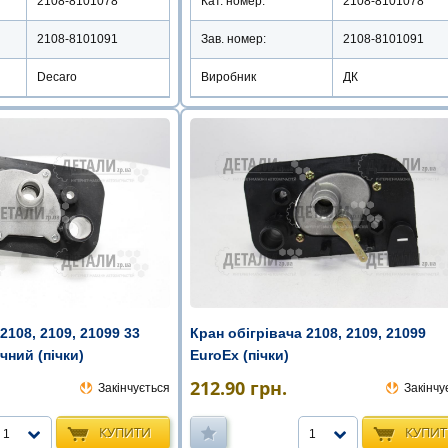
2108-8101078
Кат. номер:
2108-8101078
2108-8101091
Зав. номер:
2108-8101091
Decaro
Виробник
ДК
2108, 2109, 21099 33
Кран обігрівача 2108, 2109, 21099
чний (пічки)
EuroEx (пічки)
212.90
грн.
Закінчується
Закінчу
КУПИТИ
КУПИ
1
1