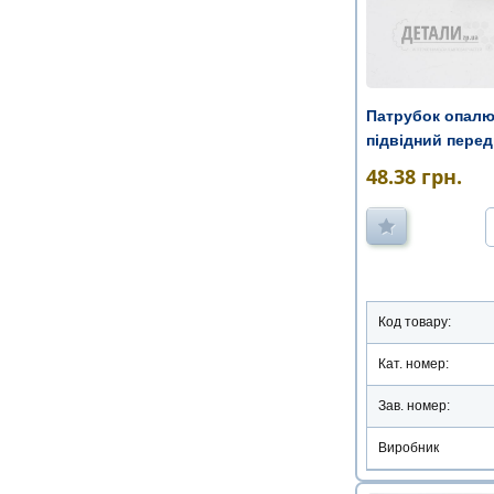
Патрубок опалю
підвідний перед
48.38
грн.
Код товару:
Кат. номер:
Зав. номер:
Виробник