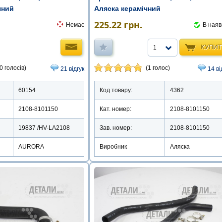
Аляска керамічний
чний
225.22
грн.
В наяв
Немає
КУПИ
1
(1 голос)
0 голосів)
14 ві
21 відгук
Код товару:
4362
60154
Кат. номер:
2108-8101150
2108-8101150
Зав. номер:
2108-8101150
19837 /HV-LA2108
Виробник
Аляска
AURORA