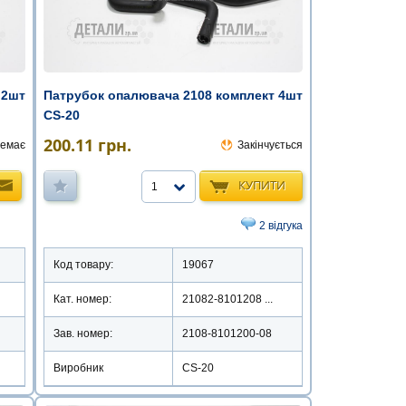
 2шт
Патрубок опалювача 2108 комплект 4шт
CS-20
200.11
грн.
емає
Закінчується
КУПИТИ
1
2 відгука
Код товару:
19067
Кат. номер:
21082-8101208 ...
Зав. номер:
2108-8101200-08
Виробник
CS-20