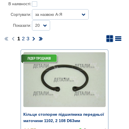
В наявності:
Сортувати:
за назвою А-Я
Показати:
20
1
2
3
Кільце стопорне підшипника передньої
маточини 1102, 2 108 D63мм