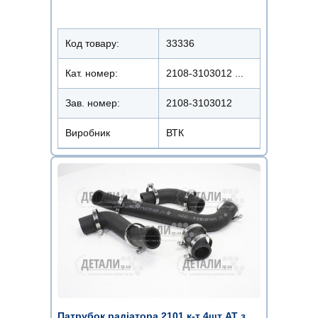
Код товару:
33336
Кат. номер:
2108-3103012 ...
Зав. номер:
2108-3103012
Виробник
ВТК
Патрубок радіатора 2101 к-т 4шт АТ з