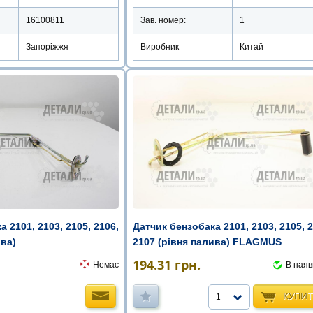
16100811
Зав. номер:
1
Запоріжжя
Виробник
Китай
Датчик бензобака 2101, 2103, 2105, 2
 2101, 2103, 2105, 2106,
2107 (рівня палива) FLAGMUS
ива)
194.31
грн.
В наяв
Немає
КУПИ
1