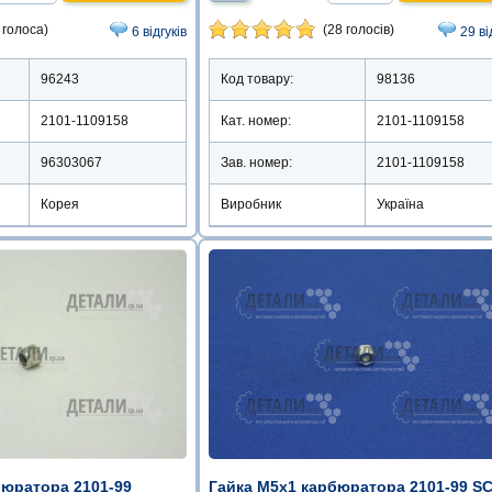
(28 голосів)
 голоса)
29 ві
6 відгуків
Код товару:
98136
96243
Кат. номер:
2101-1109158
2101-1109158
Зав. номер:
2101-1109158
96303067
Виробник
Україна
Корея
Гайка М5х1 карбюратора 2101-99 S
бюратора 2101-99