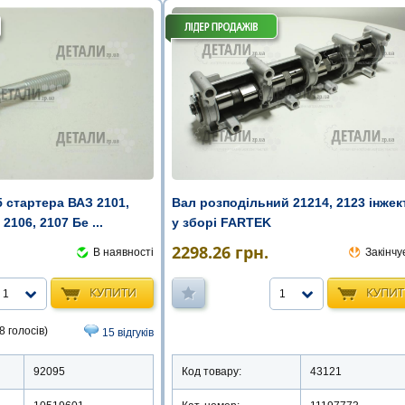
 стартера ВАЗ 2101,
Вал розподільний 21214, 2123 інжек
 2106, 2107 Бе ...
у зборі FARTEK
2298.26
грн.
В наявності
Закінчу
КУПИТИ
КУПИ
1
1
8 голосів)
15 відгуків
92095
Код товару:
43121