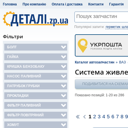
Головна
Про компанію
Оплата і доставка
Контакти
Гарантія
Популярні запити:
герметик
шла
Фільтри
БОЛТ
ГАЙКА
Каталог автозапчастин
»
ВАЗ
КРИШКА БЕНЗОБАКУ
Система живл
НАСОС ПАЛИВНИЙ
ПОДИВИТИСЯ НА СХЕМА
ПАТРУБОК ГРУБКИ
Показано позицій: 1-
20
из 286
ПРОКЛАДКИ
ФІЛЬТР ПАЛИВНИЙ
ФІЛЬТР ПОВІТРЯНИЙ
1
2
3
4
5
6
7
8
9
ХОМУТ