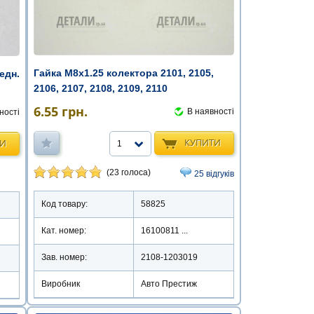
Гайка М8х1.25 колектора 2101, 2105,
едн.
2106, 2107, 2108, 2109, 2110
6.55
грн.
В наявності
ності
КУПИТИ
ТИ
1
(23 голоса)
25 відгуків
Код товару:
58825
Кат. номер:
16100811 ...
Зав. номер:
2108-1203019
Виробник
Авто Престиж