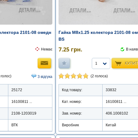
олектора 2101-08 омедн
Гайка М8х1.25 колектора 2101-08 ом
BS
7.25
грн.
Немає
В наяв
КУПИ
1
 голос)
(2 голоса)
3 відгука
25172
Код товару:
33832
16100811 ...
Кат. номер:
16100811 ...
2108-1203019
Зав. номер:
406.1008102
ВТК
Виробник
Китай