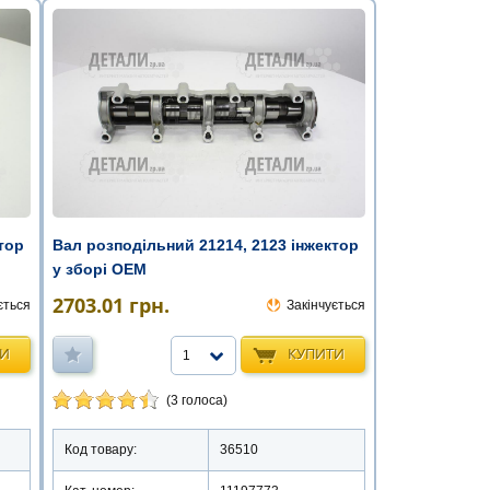
тор
Вал розподільний 21214, 2123 інжектор
у зборі ОЕМ
2703.01
грн.
ється
Закінчується
ТИ
КУПИТИ
1
(3 голоса)
Код товару:
36510