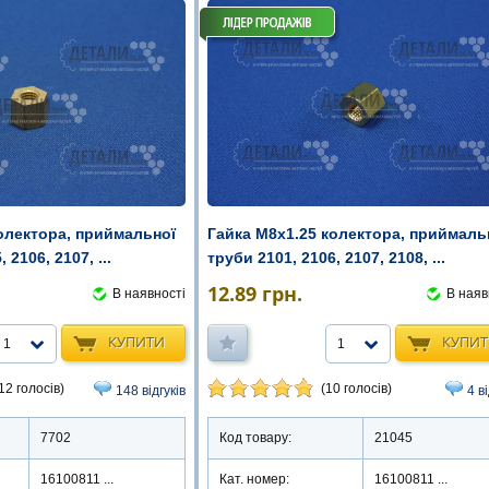
олектора, приймальної
Гайка М8х1.25 колектора, приймаль
 2106, 2107, ...
труби 2101, 2106, 2107, 2108, ...
12.89
грн.
В наявності
В наяв
КУПИТИ
КУПИ
1
1
12 голосів)
(10 голосів)
148 відгуків
4 в
7702
Код товару:
21045
16100811 ...
Кат. номер:
16100811 ...