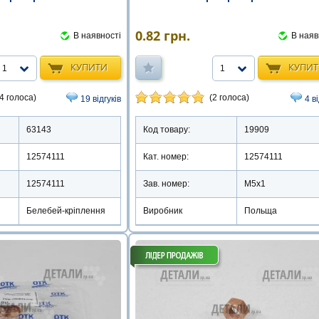
0.82
грн.
В наяв
В наявності
КУПИ
КУПИТИ
1
1
(2 голоса)
4 голоса)
4 в
19 відгуків
Код товару:
19909
63143
Кат. номер:
12574111
12574111
Зав. номер:
М5х1
12574111
Виробник
Польща
Белебей-кріплення