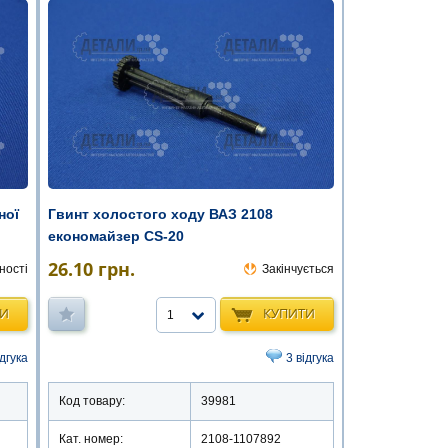
ної
Гвинт холостого ходу ВАЗ 2108
економайзер CS-20
26.10
грн.
ності
Закінчується
ТИ
КУПИТИ
1
ідгука
3 відгука
Код товару:
39981
Кат. номер:
2108-1107892