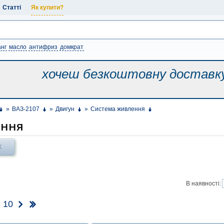
Статті
Як купити?
нг
масло
антифриз
домкрат
хочеш безкоштовну
доставк
»
ВАЗ-2107
»
Двигун
»
Система живлення
ення
Х
В наявності:
10