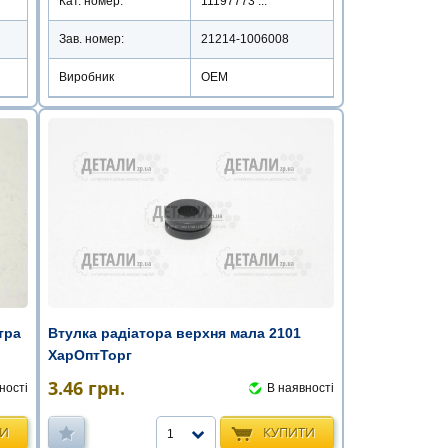
Кат. номер:
11197773 ...
Зав. номер:
21214-1006008
Виробник
ОЕМ
тра
Втулка радіатора верхня мала 2101
ХарОптТорг
3.46
грн.
ності
В наявності
ТИ
КУПИТИ
1