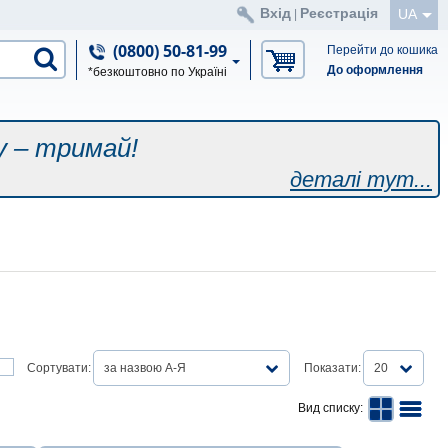
Вхід
Реєстрація
UA
|
(0800) 50-81-99
Перейти до кошика
До оформлення
*безкоштовно по Україні
у – тримай!
деталі тут...
Сортувати:
за назвою А-Я
Показати:
20
Вид списку: