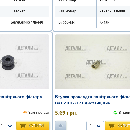
10519601 ...
Кат. номер:
11197773 ...
13826821
Зав. номер:
21214-1006008
Белебей-кріплення
Виробник
Китай
Втулка прокладки повітряного філь
повітряного фільтра
Ваз 2101-2121 дистанційна
5.69
грн.
В наяв
Закінчується
КУПИ
КУПИТИ
1
1