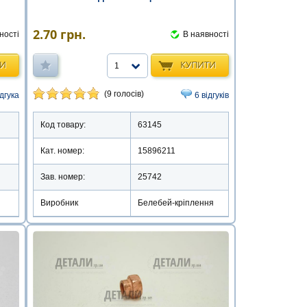
2.70
грн.
ності
В наявності
ТИ
КУПИТИ
1
(9 голосів)
ідгука
6 відгуків
Код товару:
63145
Кат. номер:
15896211
Зав. номер:
25742
Виробник
Белебей-кріплення