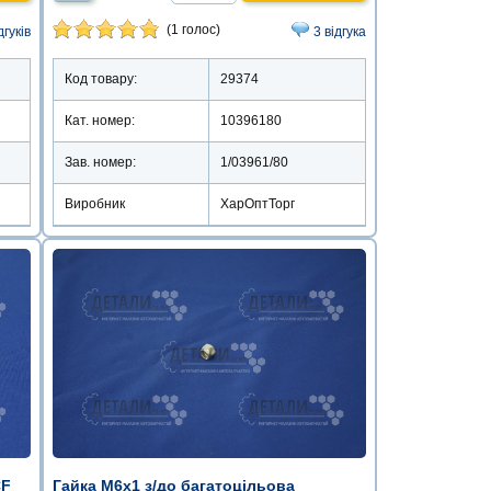
(1 голос)
дгуків
3 відгука
Код товару:
29374
Кат. номер:
10396180
Зав. номер:
1/03961/80
Виробник
ХарОптТорг
CF
Гайка М6х1 з/до багатоцільова