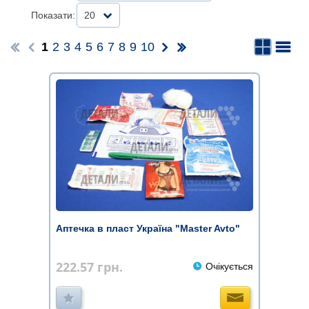
Показати:
20
1
2
3
4
5
6
7
8
9
10
Аптечка в пласт Україна "Master Avto"
222.57
грн.
Очікується