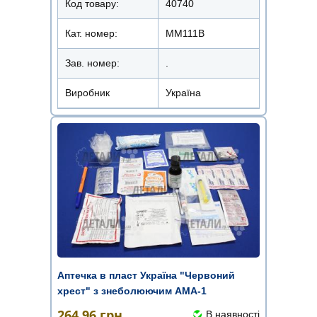
Код товару:
40740
Кат. номер:
ММ111В
Зав. номер:
.
Виробник
Україна
Аптечка в пласт Україна "Червоний
хрест" з знеболюючим АМА-1
264.96
грн.
В наявності