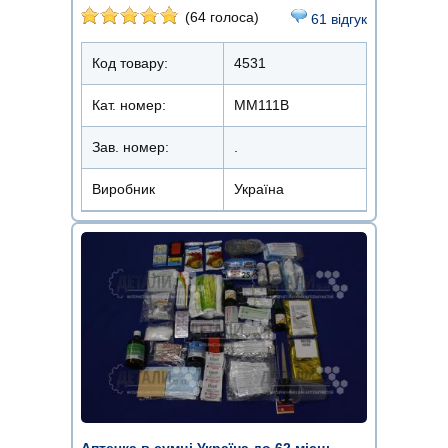
(64 голоса)
61 відгук
Код товару:
4531
Кат. номер:
ММ111В
Зав. номер:
.
Виробник
Україна
Аптечка в сумці Україна до 62 місць