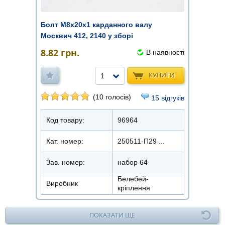
Болт М8х20х1 карданного валу
Москвич 412, 2140 у зборі
8.82
грн.
В наявності
КУПИТИ
1
(10 голосів)
15 відгуків
Код товару:
96964
Кат. номер:
250511-П29 ...
Зав. номер:
набор 64
Белебей-
Виробник
кріплення
ПОКАЗАТИ ЩЕ