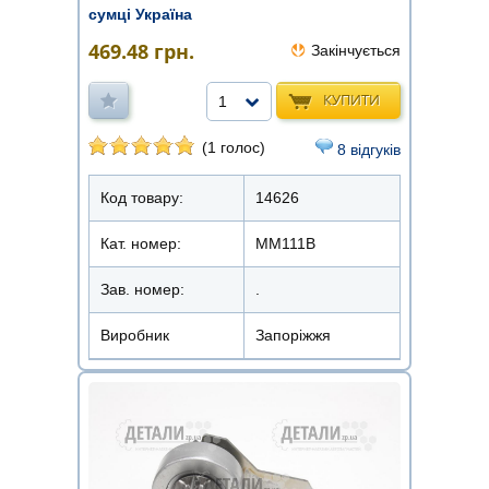
сумці Україна
469.48
грн.
Закінчується
КУПИТИ
1
(1 голос)
8 відгуків
Код товару:
14626
Кат. номер:
ММ111В
Зав. номер:
.
Виробник
Запоріжжя