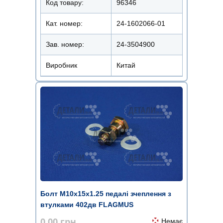
Код товару:
96346
Кат. номер:
24-1602066-01
Зав. номер:
24-3504900
Виробник
Китай
Болт М10х15х1.25 педалі зчеплення з
втулками 402дв FLAGMUS
0.00
грн.
Немає