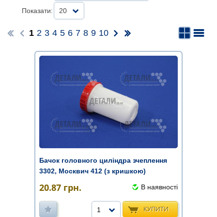
Показати:
20
1
2
3
4
5
6
7
8
9
10
Бачок головного циліндра зчеплення
3302, Москвич 412 (з кришкою)
20.87
грн.
В наявності
КУПИТИ
1