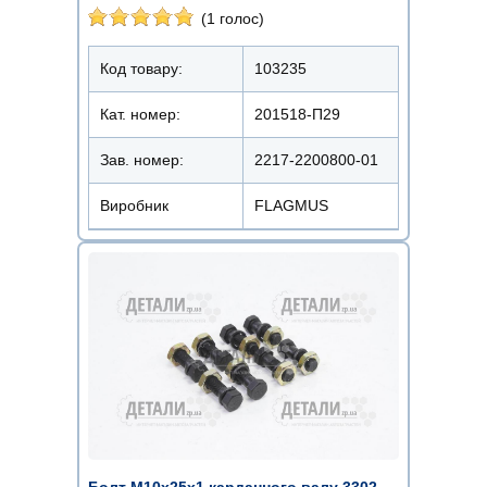
(1 голос)
Код товару:
103235
Кат. номер:
201518-П29
Зав. номер:
2217-2200800-01
Виробник
FLAGMUS
Болт М10х25х1 карданного валу 3302,