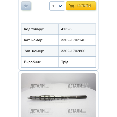
КУПИТИ
1
Код товару:
41328
Кат. номер:
3302-1702140
Зав. номер:
3302-1702800
Виробник
Трід