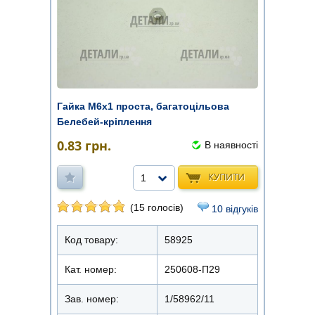
Гайка М6х1 проста, багатоцільова
Белебей-кріплення
0.83
грн.
В наявності
КУПИТИ
1
(15 голосів)
10 відгуків
Код товару:
58925
Кат. номер:
250608-П29
Зав. номер:
1/58962/11