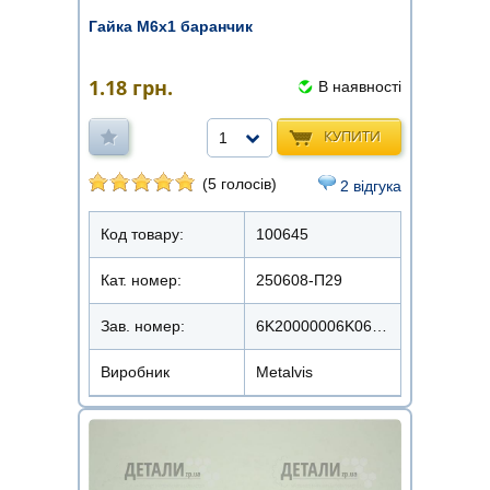
Гайка М6х1 баранчик
1.18
грн.
В наявності
КУПИТИ
1
(5 голосів)
2 відгука
Код товару:
100645
Кат. номер:
250608-П29
Зав. номер:
6K20000006K0620000
Виробник
Metalvis