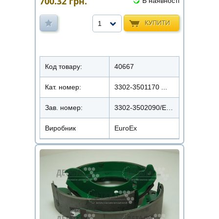
700.32
грн.
В наявності
КУПИТИ
1
Код товару:
40667
Кат. номер:
3302-3501170 ...
Зав. номер:
3302-3502090/EX-BS3302
Виробник
EuroEx