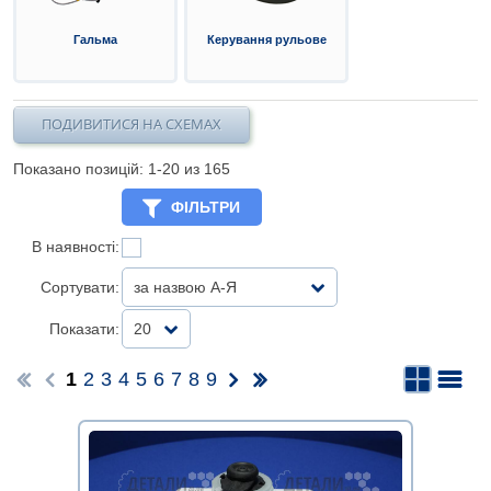
Гальма
Керування рульове
ПОДИВИТИСЯ НА СХЕМАХ
Показано позицій: 1-
20
из 165
ФІЛЬТРИ
В наявності:
Сортувати:
за назвою А-Я
Показати:
20
1
2
3
4
5
6
7
8
9